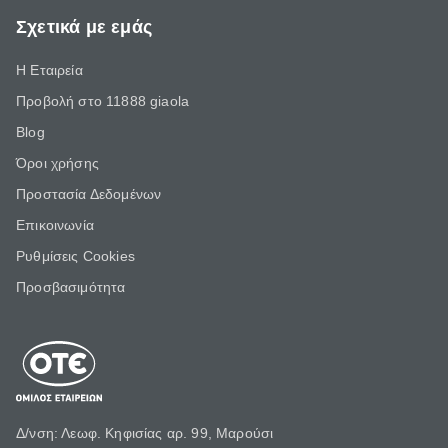
Σχετικά με εμάς
Η Εταιρεία
Προβολή στο 11888 giaola
Blog
Όροι χρήσης
Προστασία Δεδομένων
Επικοινωνία
Ρυθμίσεις Cookies
Προσβασιμότητα
Δ/νση: Λεωφ. Κηφισίας αρ. 99, Μαρούσι