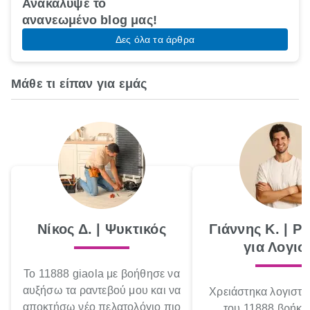
Ανακάλυψε το
ανανεωμένο blog μας!
Δες όλα τα άρθρα
Μάθε τι είπαν για εμάς
Νίκος Δ. | Ψυκτικός
Γιάννης Κ. | Ρ
για Λογισ
Το 11888 giaola με βοήθησε να
αυξήσω τα ραντεβού μου και να
Χρειάστηκα λογιστή
αποκτήσω νέο πελατολόγιο πιο
του 11888 βρήκα