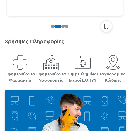
Χρήσιμες Πληροφορίες
Εφημερεύοντα
Εφημερεύοντα
Συμβεβλημένοι
Ταχυδρομικοί
Κ
Φαρμακεία
Νοσοκομεία
Ιατροί ΕΟΠΥΥ
Κώδικες