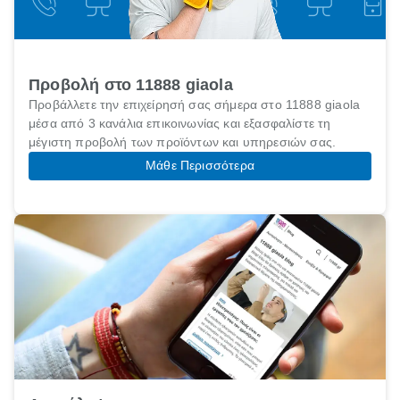
Προβολή στο 11888 giaola
Προβάλλετε την επιχείρησή σας σήμερα στο 11888 giaola
μέσα από 3 κανάλια επικοινωνίας και εξασφαλίστε τη
μέγιστη προβολή των προϊόντων και υπηρεσιών σας.
Μάθε Περισσότερα