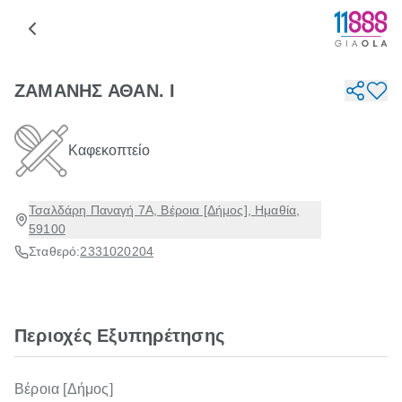
ΖΑΜΑΝΗΣ ΑΘΑΝ. Ι
Καφεκοπτείο
Τσαλδάρη Παναγή 7Α, Βέροια [Δήμος], Ημαθία,
59100
Σταθερό:
2331020204
Περιοχές Εξυπηρέτησης
Βέροια [Δήμος]