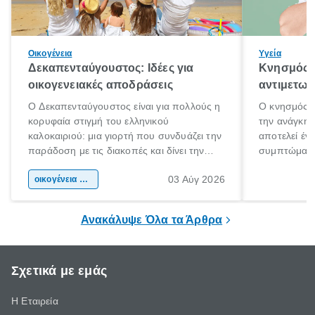
Οικογένεια
Υγεία
Δεκαπενταύγουστος: Ιδέες για
Κνησμός: 
οικογενειακές αποδράσεις
αντιμετωπ
Ο Δεκαπενταύγουστος είναι για πολλούς η
Ο κνησμός ε
κορυφαία στιγμή του ελληνικού
την ανάγκη 
καλοκαιριού: μια γιορτή που συνδυάζει την
αποτελεί έν
παράδοση με τις διακοπές και δίνει την
συμπτώματα
αφορμή για ταξίδια σε κάθε γωνιά της
άνθρωποι κά
03 Αύγ 2026
χώρας. Είτε πρόκειται για λίγες μέρες
οικογένεια & παιδί
πληροφορίες 
ξεγνοιασιάς είτε για μια σύντομη εξόρμηση.
καθώς μπορε
επιμένει για
Ανακάλυψε Όλα τα Άρθρα
Σχετικά με εμάς
Η Εταιρεία