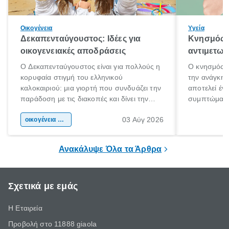
Οικογένεια
Υγεία
Δεκαπενταύγουστος: Ιδέες για
Κνησμός: 
οικογενειακές αποδράσεις
αντιμετωπ
Ο Δεκαπενταύγουστος είναι για πολλούς η
Ο κνησμός ε
κορυφαία στιγμή του ελληνικού
την ανάγκη 
καλοκαιριού: μια γιορτή που συνδυάζει την
αποτελεί έν
παράδοση με τις διακοπές και δίνει την
συμπτώματα
αφορμή για ταξίδια σε κάθε γωνιά της
άνθρωποι κά
03 Αύγ 2026
χώρας. Είτε πρόκειται για λίγες μέρες
οικογένεια & παιδί
πληροφορίες 
ξεγνοιασιάς είτε για μια σύντομη εξόρμηση.
καθώς μπορε
επιμένει για
Ανακάλυψε Όλα τα Άρθρα
Σχετικά με εμάς
Η Εταιρεία
Προβολή στο 11888 giaola