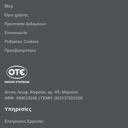
Blog
Όροι χρήσης
Προστασία Δεδομένων
Επικοινωνία
Ρυθμίσεις Cookies
Προσβασιμότητα
Δ/νση: Λεωφ. Κηφισίας αρ. 99, Μαρούσι
ΑΦΜ: 094019245 | ΓΕΜΗ: 001037501000
Υπηρεσίες
Επείγουσες Εργασίες