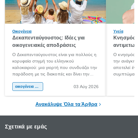
Οικογένεια
Υγεία
Δεκαπενταύγουστος: Ιδέες για
Κνησμός: 
οικογενειακές αποδράσεις
αντιμετωπ
Ο Δεκαπενταύγουστος είναι για πολλούς η
Ο κνησμός ε
κορυφαία στιγμή του ελληνικού
την ανάγκη 
καλοκαιριού: μια γιορτή που συνδυάζει την
αποτελεί έν
παράδοση με τις διακοπές και δίνει την
συμπτώματα
αφορμή για ταξίδια σε κάθε γωνιά της
άνθρωποι κά
03 Αύγ 2026
χώρας. Είτε πρόκειται για λίγες μέρες
οικογένεια & παιδί
πληροφορίες 
ξεγνοιασιάς είτε για μια σύντομη εξόρμηση.
καθώς μπορε
επιμένει για
Ανακάλυψε Όλα τα Άρθρα
Σχετικά με εμάς