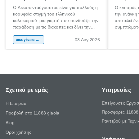
Ο Δεκαπενταύγουστος είναι για πολλούς η
Ο κνησμός ε
κορυφαία στιγμή του ελληνικού
την ανάγκη 
καλοκαιριού: μια γιορτή που συνδυάζει την
αποτελεί έν
παράδοση με τις διακοπές και δίνει την
συμπτώματα
αφορμή για ταξίδια σε κάθε γωνιά της
άνθρωποι κά
03 Αύγ 2026
χώρας. Είτε πρόκειται για λίγες μέρες
οικογένεια & παιδί
πληροφορίες
ξεγνοιασιάς είτε για μια σύντομη εξόρμηση.
καθώς μπορε
επιμένει γι
Σχετικά με εμάς
Υπηρεσίες
Επείγουσες Εργασ
Η Εταιρεία
Προσφορές 11888 
Προβολή στο 11888 giaola
Ραντεβού με Τεχνι
Blog
Όροι χρήσης