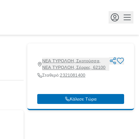
Κουμ
ΝΕΑ ΤΥΡΟΛΟΗ, Σκοτούσσα,
ΝΕΑ ΤΥΡΟΛΟΗ, Σέρρες, 62100
Σταθερό:
2321081400
Κάλεσε Τώρα