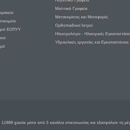
Λογιστικά Γραφεία
Μεσιτικά Γραφεία
ρμακεία
Μετακομίσεις και Μεταφορές
σοκομεία
Ορθοπαιδικοί Ιατροί
τροί ΕΟΠΥΥ
Ηλεκτρολόγοι - Ηλεκτρικές Εγκαταστάσε
κοί
Υδραυλικές εργασίες και Εγκαταστάσεις
θμό
11888 giaola μέσα από 3 κανάλια επικοινωνίας και εξασφάλισε τη μ