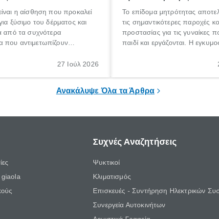
ίναι η αίσθηση που προκαλεί
Το επίδομα μητρότητας αποτελ
για ξύσιμο του δέρματος και
τις σημαντικότερες παροχές κ
α από τα συχνότερα
προστασίας για τις γυναίκες 
 που αντιμετωπίζουν
παιδί και εργάζονται. Η εγκυμο
θε ηλικίας. Πολλοί αναζητούν
γέννηση ενός παιδιού είναι μια 
 για το «κνησμός τι είναι»,
σημαντική περίοδος στη ζωή 
27 Ιούλ 2026
ί να εμφανιστεί ξαφνικά ή να
οικογένειας, η οποία συνοδεύε
α μεγάλο χρονικό διάστημα.
αυξημένες ανάγκες και υποχρε
Ανακάλυψε Όλα τα Άρθρα
Συχνές Αναζητήσεις
ίες
Ψυκτικοί
giaola
Κλιματισμός
κούς
Επισκευές - Συντήρηση Ηλεκτρικών Συ
Συνεργεία Αυτοκινήτων