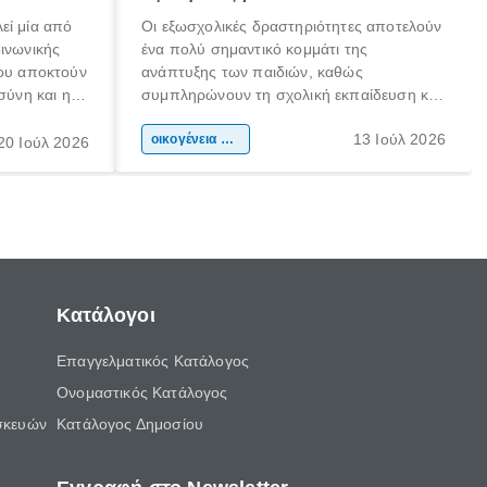
εί μία από
Οι εξωσχολικές δραστηριότητες αποτελούν
οινωνικής
ένα πολύ σημαντικό κομμάτι της
που αποκτούν
ανάπτυξης των παιδιών, καθώς
σύνη και η
συμπληρώνουν τη σχολική εκπαίδευση και
ιδιαίτερα
συμβάλλουν ουσιαστικά στη διαμόρφωση
13 Ιούλ 2026
κάθε
της προσωπικότητας, της κοινωνικότητας
οικογένεια & παιδί
20 Ιούλ 2026
ται από
και των δεξιοτήτων τους. Δεν είναι απλώς
ώσεις.
ένας τρόπος για να περνάει το παιδί τον
ελεύθερο χρόνο του.
Κατάλογοι
Επαγγελματικός Κατάλογος
Ονομαστικός Κατάλογος
σκευών
Κατάλογος Δημοσίου