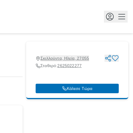
Κουμ
Σκιλλούντα, Ηλεία, 27055
Σταθερό:
2625022277
Κάλεσε Τώρα