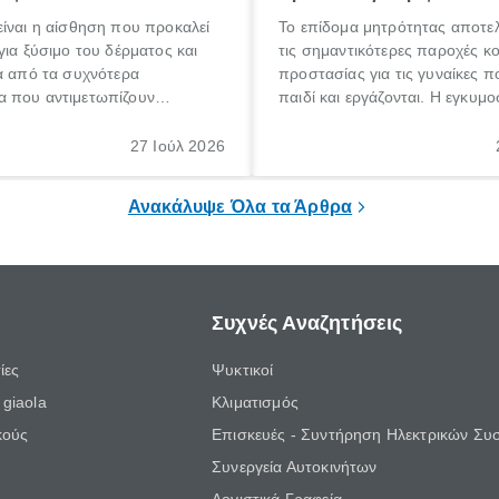
ίναι η αίσθηση που προκαλεί
Το επίδομα μητρότητας αποτελ
για ξύσιμο του δέρματος και
τις σημαντικότερες παροχές κ
α από τα συχνότερα
προστασίας για τις γυναίκες 
 που αντιμετωπίζουν
παιδί και εργάζονται. Η εγκυμο
θε ηλικίας. Πολλοί αναζητούν
γέννηση ενός παιδιού είναι μια 
 για το «κνησμός τι είναι»,
σημαντική περίοδος στη ζωή 
27 Ιούλ 2026
ί να εμφανιστεί ξαφνικά ή να
οικογένειας, η οποία συνοδεύε
α μεγάλο χρονικό διάστημα.
αυξημένες ανάγκες και υποχρε
Ανακάλυψε Όλα τα Άρθρα
Συχνές Αναζητήσεις
ίες
Ψυκτικοί
giaola
Κλιματισμός
κούς
Επισκευές - Συντήρηση Ηλεκτρικών Συ
Συνεργεία Αυτοκινήτων