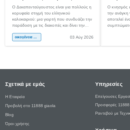
Ο Δεκαπενταύγουστος είναι για πολλούς η
Ο κνησμός ε
κορυφαία στιγμή του ελληνικού
την ανάγκη 
καλοκαιριού: μια γιορτή που συνδυάζει την
αποτελεί έν
παράδοση με τις διακοπές και δίνει την
συμπτώματα
αφορμή για ταξίδια σε κάθε γωνιά της
άνθρωποι κά
03 Αύγ 2026
χώρας. Είτε πρόκειται για λίγες μέρες
οικογένεια & παιδί
πληροφορίες
ξεγνοιασιάς είτε για μια σύντομη εξόρμηση.
καθώς μπορε
επιμένει γι
Σχετικά με εμάς
Υπηρεσίες
Επείγουσες Εργασ
Η Εταιρεία
Προσφορές 11888 
Προβολή στο 11888 giaola
Ραντεβού με Τεχνι
Blog
Όροι χρήσης