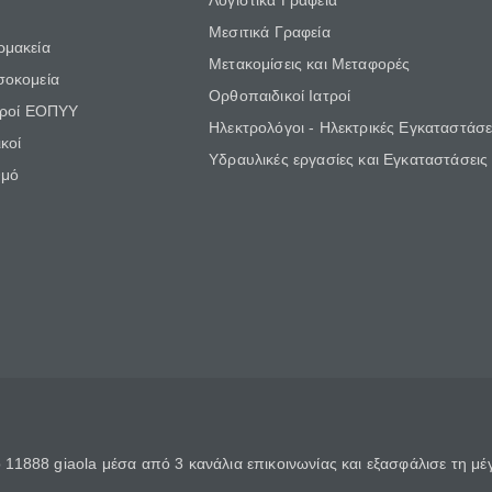
Λογιστικά Γραφεία
Μεσιτικά Γραφεία
ρμακεία
Μετακομίσεις και Μεταφορές
σοκομεία
Ορθοπαιδικοί Ιατροί
τροί ΕΟΠΥΥ
Ηλεκτρολόγοι - Ηλεκτρικές Εγκαταστάσε
κοί
Υδραυλικές εργασίες και Εγκαταστάσεις
θμό
11888 giaola μέσα από 3 κανάλια επικοινωνίας και εξασφάλισε τη μ