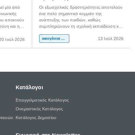
εί μία από
Οι εξωσχολικές δραστηριότητες αποτελούν
οινωνικής
ένα πολύ σημαντικό κομμάτι της
που αποκτούν
ανάπτυξης των παιδιών, καθώς
σύνη και η
συμπληρώνουν τη σχολική εκπαίδευση και
ιδιαίτερα
συμβάλλουν ουσιαστικά στη διαμόρφωση
13 Ιούλ 2026
κάθε
της προσωπικότητας, της κοινωνικότητας
οικογένεια & παιδί
20 Ιούλ 2026
ται από
και των δεξιοτήτων τους. Δεν είναι απλώς
ώσεις.
ένας τρόπος για να περνάει το παιδί τον
ελεύθερο χρόνο του.
Κατάλογοι
Επαγγελματικός Κατάλογος
Ονομαστικός Κατάλογος
σκευών
Κατάλογος Δημοσίου