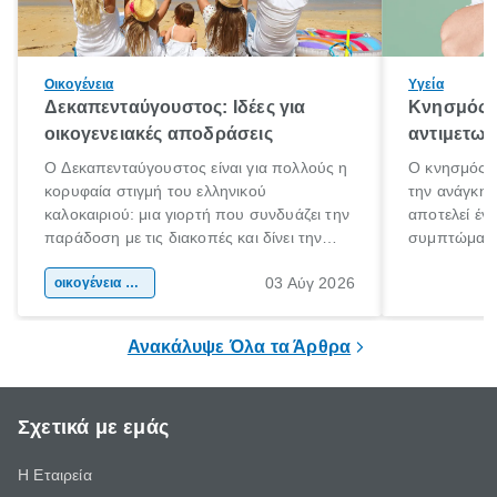
Οικογένεια
Υγεία
Δεκαπενταύγουστος: Ιδέες για
Κνησμός: 
οικογενειακές αποδράσεις
αντιμετωπ
Ο Δεκαπενταύγουστος είναι για πολλούς η
Ο κνησμός ε
κορυφαία στιγμή του ελληνικού
την ανάγκη 
καλοκαιριού: μια γιορτή που συνδυάζει την
αποτελεί έν
παράδοση με τις διακοπές και δίνει την
συμπτώματα
αφορμή για ταξίδια σε κάθε γωνιά της
άνθρωποι κά
03 Αύγ 2026
χώρας. Είτε πρόκειται για λίγες μέρες
οικογένεια & παιδί
πληροφορίες 
ξεγνοιασιάς είτε για μια σύντομη εξόρμηση.
καθώς μπορε
επιμένει για
Ανακάλυψε Όλα τα Άρθρα
Σχετικά με εμάς
Η Εταιρεία