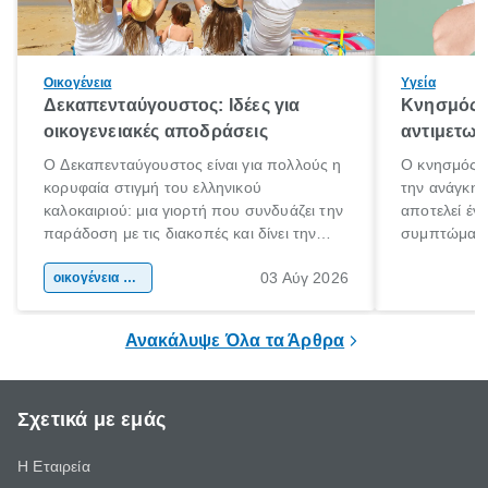
Οικογένεια
Υγεία
Δεκαπενταύγουστος: Ιδέες για
Κνησμός: 
οικογενειακές αποδράσεις
αντιμετωπ
Ο Δεκαπενταύγουστος είναι για πολλούς η
Ο κνησμός ε
κορυφαία στιγμή του ελληνικού
την ανάγκη 
καλοκαιριού: μια γιορτή που συνδυάζει την
αποτελεί έν
παράδοση με τις διακοπές και δίνει την
συμπτώματα
αφορμή για ταξίδια σε κάθε γωνιά της
άνθρωποι κά
03 Αύγ 2026
χώρας. Είτε πρόκειται για λίγες μέρες
οικογένεια & παιδί
πληροφορίες 
ξεγνοιασιάς είτε για μια σύντομη εξόρμηση.
καθώς μπορε
επιμένει για
Ανακάλυψε Όλα τα Άρθρα
Σχετικά με εμάς
Η Εταιρεία