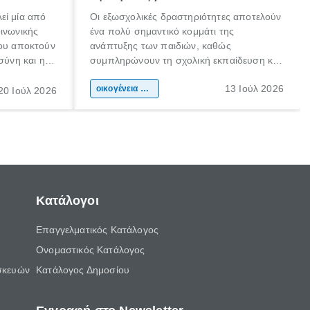
εί μία από
Οι εξωσχολικές δραστηριότητες αποτελούν
οινωνικής
ένα πολύ σημαντικό κομμάτι της
που αποκτούν
ανάπτυξης των παιδιών, καθώς
σύνη και η
συμπληρώνουν τη σχολική εκπαίδευση και
ιδιαίτερα
συμβάλλουν ουσιαστικά στη διαμόρφωση
13 Ιούλ 2026
κάθε
της προσωπικότητας, της κοινωνικότητας
οικογένεια & παιδί
20 Ιούλ 2026
ται από
και των δεξιοτήτων τους. Δεν είναι απλώς
ώσεις.
ένας τρόπος για να περνάει το παιδί τον
ελεύθερο χρόνο του.
Κατάλογοι
Επαγγελματικός Κατάλογος
Ονομαστικός Κατάλογος
σκευών
Κατάλογος Δημοσίου