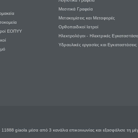
Λογιστικά Γραφεία
Μεσιτικά Γραφεία
ρμακεία
Μετακομίσεις και Μεταφορές
σοκομεία
Ορθοπαιδικοί Ιατροί
τροί ΕΟΠΥΥ
Ηλεκτρολόγοι - Ηλεκτρικές Εγκαταστάσε
κοί
Υδραυλικές εργασίες και Εγκαταστάσεις
θμό
11888 giaola μέσα από 3 κανάλια επικοινωνίας και εξασφάλισε τη μ