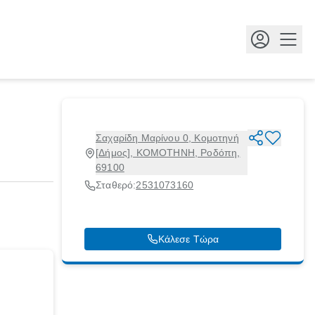
Κουμ
Σαχαρίδη Μαρίνου 0, Κομοτηνή
[Δήμος], ΚΟΜΟΤΗΝΗ, Ροδόπη,
69100
Σταθερό:
2531073160
Κάλεσε Τώρα