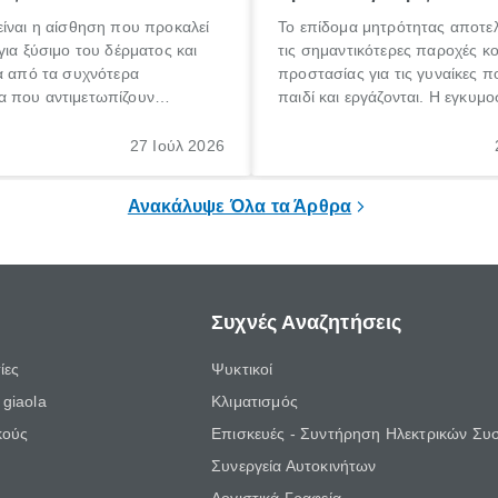
ίναι η αίσθηση που προκαλεί
Το επίδομα μητρότητας αποτελ
για ξύσιμο του δέρματος και
τις σημαντικότερες παροχές κ
α από τα συχνότερα
προστασίας για τις γυναίκες 
 που αντιμετωπίζουν
παιδί και εργάζονται. Η εγκυμο
θε ηλικίας. Πολλοί αναζητούν
γέννηση ενός παιδιού είναι μια 
 για το «κνησμός τι είναι»,
σημαντική περίοδος στη ζωή 
27 Ιούλ 2026
ί να εμφανιστεί ξαφνικά ή να
οικογένειας, η οποία συνοδεύε
α μεγάλο χρονικό διάστημα.
αυξημένες ανάγκες και υποχρε
Ανακάλυψε Όλα τα Άρθρα
Συχνές Αναζητήσεις
ίες
Ψυκτικοί
giaola
Κλιματισμός
κούς
Επισκευές - Συντήρηση Ηλεκτρικών Συ
Συνεργεία Αυτοκινήτων