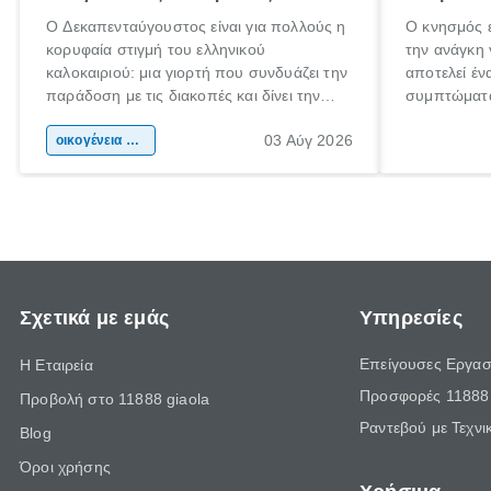
Ο Δεκαπενταύγουστος είναι για πολλούς η
Ο κνησμός ε
κορυφαία στιγμή του ελληνικού
την ανάγκη 
καλοκαιριού: μια γιορτή που συνδυάζει την
αποτελεί έν
παράδοση με τις διακοπές και δίνει την
συμπτώματα
αφορμή για ταξίδια σε κάθε γωνιά της
άνθρωποι κά
03 Αύγ 2026
χώρας. Είτε πρόκειται για λίγες μέρες
οικογένεια & παιδί
πληροφορίες
ξεγνοιασιάς είτε για μια σύντομη εξόρμηση.
καθώς μπορε
επιμένει γι
Σχετικά με εμάς
Υπηρεσίες
Επείγουσες Εργασ
Η Εταιρεία
Προσφορές 11888 
Προβολή στο 11888 giaola
Ραντεβού με Τεχνι
Blog
Όροι χρήσης