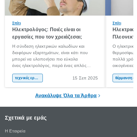
Σπίτι
Σπίτι
Ηλεκτρολόγος: Ποιές είναι οι
Ηλεκτρικό
εργασίες που τον χρειάζεσαι;
Πλεονεκτή
Η σύνδεση ηλεκτρικών καλωδίων και
Ο ηλεκτρικό
διαφόρων εξαρτημάτων, είναι κάτι που
θερμοσίφωνα
μπορεί να υλοποιήσει πιο εύκολα
πολλά χρόνι
ένας ηλεκτρολόγος, παρά ένας απλός
οικογένειες
άνθρωπος. Τα ηλεκτρικά συστήματα είναι
χαρακτηριστ
15 Σεπ 2025
περίπλοκα και επικίνδυνα. Αν έχεις στο νου
τεχνικές εργασίες
θέρμανσης ν
θέρμαν
σου να πραγματοποιήσεις ηλεκτρικές
εμφάνιση κα
εργασίες στο χώρο σου, η πρόσληψη ενός
ηλιακού ήρθ
Ανακάλυψε Όλα τα Άρθρα
ηλεκτρολόγου είναι πιθανόν απαραίτητη.
Σχετικά με εμάς
Η Εταιρεία