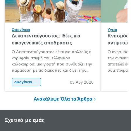
Οικογένεια
Υγεία
Δεκαπενταύγουστος: Ιδέες για
Κνησμός: 
οικογενειακές αποδράσεις
αντιμετωπ
Ο Δεκαπενταύγουστος είναι για πολλούς η
Ο κνησμός ε
κορυφαία στιγμή του ελληνικού
την ανάγκη 
καλοκαιριού: μια γιορτή που συνδυάζει την
αποτελεί έν
παράδοση με τις διακοπές και δίνει την
συμπτώματα
αφορμή για ταξίδια σε κάθε γωνιά της
άνθρωποι κά
03 Αύγ 2026
χώρας. Είτε πρόκειται για λίγες μέρες
οικογένεια & παιδί
πληροφορίες 
ξεγνοιασιάς είτε για μια σύντομη εξόρμηση.
καθώς μπορε
επιμένει για
Ανακάλυψε Όλα τα Άρθρα
Σχετικά με εμάς