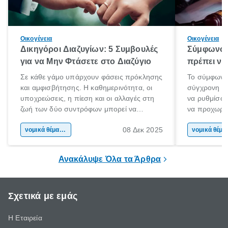
Οικογένεια
Οικογένεια
Δικηγόροι Διαζυγίων: 5 Συμβουλές
Σύμφωνο 
για να Μην Φτάσετε στο Διαζύγιο
πρέπει να 
Σε κάθε γάμο υπάρχουν φάσεις πρόκλησης
Το σύμφωνο
και αμφισβήτησης. Η καθημερινότητα, οι
σύγχρονη επ
υποχρεώσεις, η πίεση και οι αλλαγές στη
να ρυθμίσου
ζωή των δύο συντρόφων μπορεί να
να προχωρή
οδηγήσουν σε απόσταση και σύγκρουση.
να υπογράψ
08 Δεκ 2025
Όταν οι διαφωνίες πληθαίνουν και η
νομικά θέματα & συμβουλές
θέλεις απλώς
νομικά 
επικοινωνία καταρρέει, πολλοί σκέφτονται
δυνατότητες 
τη λύση του διαζυγίου.
οδηγός είναι
Ανακάλυψε Όλα τα Άρθρα
Σχετικά με εμάς
Η Εταιρεία