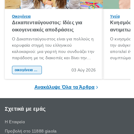
Οικογένεια
Υγεία
Δεκαπενταύγουστος: Ιδέες για
Κνησμός: 
οικογενειακές αποδράσεις
αντιμετωπ
Ο Δεκαπενταύγουστος είναι για πολλούς η
Ο κνησμός ε
κορυφαία στιγμή του ελληνικού
την ανάγκη 
καλοκαιριού: μια γιορτή που συνδυάζει την
αποτελεί έν
παράδοση με τις διακοπές και δίνει την
συμπτώματα
αφορμή για ταξίδια σε κάθε γωνιά της
άνθρωποι κά
03 Αύγ 2026
χώρας. Είτε πρόκειται για λίγες μέρες
οικογένεια & παιδί
πληροφορίες 
ξεγνοιασιάς είτε για μια σύντομη εξόρμηση.
καθώς μπορε
επιμένει για
Ανακάλυψε Όλα τα Άρθρα
Σχετικά με εμάς
Η Εταιρεία
Προβολή στο 11888 giaola