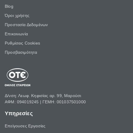
Blog
Όροι χρήσης
Προστασία Δεδομένων
Επικοινωνία
Ρυθμίσεις Cookies
Προσβασιμότητα
Δ/νση: Λεωφ. Κηφισίας αρ. 99, Μαρούσι
ΑΦΜ: 094019245 | ΓΕΜΗ: 001037501000
Υπηρεσίες
Επείγουσες Εργασίες