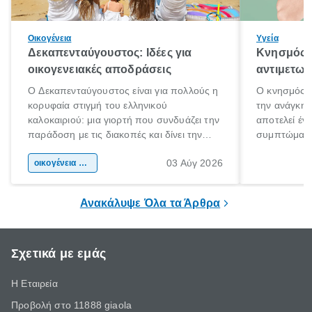
Οικογένεια
Υγεία
Δεκαπενταύγουστος: Ιδέες για
Κνησμός: 
οικογενειακές αποδράσεις
αντιμετωπ
Ο Δεκαπενταύγουστος είναι για πολλούς η
Ο κνησμός ε
κορυφαία στιγμή του ελληνικού
την ανάγκη 
καλοκαιριού: μια γιορτή που συνδυάζει την
αποτελεί έν
παράδοση με τις διακοπές και δίνει την
συμπτώματα
αφορμή για ταξίδια σε κάθε γωνιά της
άνθρωποι κά
03 Αύγ 2026
χώρας. Είτε πρόκειται για λίγες μέρες
οικογένεια & παιδί
πληροφορίες 
ξεγνοιασιάς είτε για μια σύντομη εξόρμηση.
καθώς μπορε
επιμένει για
Ανακάλυψε Όλα τα Άρθρα
Σχετικά με εμάς
Η Εταιρεία
Προβολή στο 11888 giaola