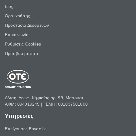
Blog
Όροι χρήσης
Προστασία Δεδομένων
Επικοινωνία
Ρυθμίσεις Cookies
Προσβασιμότητα
Δ/νση: Λεωφ. Κηφισίας αρ. 99, Μαρούσι
ΑΦΜ: 094019245 | ΓΕΜΗ: 001037501000
Υπηρεσίες
Επείγουσες Εργασίες