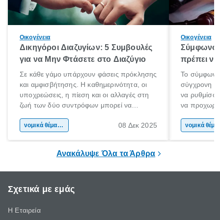
Οικογένεια
Οικογένεια
Δικηγόροι Διαζυγίων: 5 Συμβουλές
Σύμφωνο 
για να Μην Φτάσετε στο Διαζύγιο
πρέπει να 
Σε κάθε γάμο υπάρχουν φάσεις πρόκλησης
Το σύμφωνο
και αμφισβήτησης. Η καθημερινότητα, οι
σύγχρονη επ
υποχρεώσεις, η πίεση και οι αλλαγές στη
να ρυθμίσου
ζωή των δύο συντρόφων μπορεί να
να προχωρή
οδηγήσουν σε απόσταση και σύγκρουση.
να υπογράψ
08 Δεκ 2025
Όταν οι διαφωνίες πληθαίνουν και η
νομικά θέματα & συμβουλές
θέλεις απλώς
νομικά 
επικοινωνία καταρρέει, πολλοί σκέφτονται
δυνατότητες 
τη λύση του διαζυγίου.
οδηγός είναι
Ανακάλυψε Όλα τα Άρθρα
Σχετικά με εμάς
Η Εταιρεία