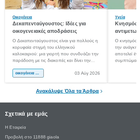
Οικογένεια
Υγεία
Δεκαπενταύγουστος: Ιδέες για
Κνησμός: 
οικογενειακές αποδράσεις
αντιμετωπ
Ο Δεκαπενταύγουστος είναι για πολλούς η
Ο κνησμός ε
κορυφαία στιγμή του ελληνικού
την ανάγκη 
καλοκαιριού: μια γιορτή που συνδυάζει την
αποτελεί έν
παράδοση με τις διακοπές και δίνει την
συμπτώματα
αφορμή για ταξίδια σε κάθε γωνιά της
άνθρωποι κά
03 Αύγ 2026
χώρας. Είτε πρόκειται για λίγες μέρες
οικογένεια & παιδί
πληροφορίες 
ξεγνοιασιάς είτε για μια σύντομη εξόρμηση.
καθώς μπορε
επιμένει για
Ανακάλυψε Όλα τα Άρθρα
Σχετικά με εμάς
Η Εταιρεία
Προβολή στο 11888 giaola