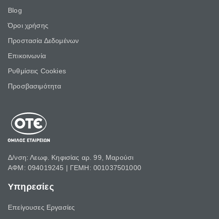
Blog
Όροι χρήσης
Προστασία Δεδομένων
Επικοινωνία
Ρυθμίσεις Cookies
Προσβασιμότητα
Δ/νση: Λεωφ. Κηφισίας αρ. 99, Μαρούσι
ΑΦΜ: 094019245 | ΓΕΜΗ: 001037501000
Υπηρεσίες
Επείγουσες Εργασίες