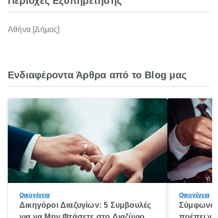
Περιοχές Εξυπηρέτησης
Αθήνα [Δήμος]
Ενδιαφέροντα Άρθρα από το Blog μας
Οικογένεια
Οικογένεια
Δικηγόροι Διαζυγίων: 5 Συμβουλές
Σύμφωνο 
για να Μην Φτάσετε στο Διαζύγιο
πρέπει να 