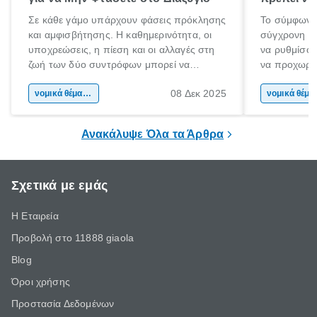
Σε κάθε γάμο υπάρχουν φάσεις πρόκλησης
Το σύμφωνο
και αμφισβήτησης. Η καθημερινότητα, οι
σύγχρονη επ
υποχρεώσεις, η πίεση και οι αλλαγές στη
να ρυθμίσου
ζωή των δύο συντρόφων μπορεί να
να προχωρή
οδηγήσουν σε απόσταση και σύγκρουση.
να υπογράψ
08 Δεκ 2025
Όταν οι διαφωνίες πληθαίνουν και η
νομικά θέματα & συμβουλές
θέλεις απλώς
νομικά 
επικοινωνία καταρρέει, πολλοί σκέφτονται
δυνατότητες 
τη λύση του διαζυγίου.
οδηγός είναι
Ανακάλυψε Όλα τα Άρθρα
Σχετικά με εμάς
Η Εταιρεία
Προβολή στο 11888 giaola
Blog
Όροι χρήσης
Προστασία Δεδομένων