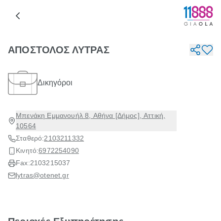
ΑΠΟΣΤΟΛΟΣ ΛΥΤΡΑΣ
Δικηγόροι
Μπενάκη Εμμανουήλ 8, Αθήνα [Δήμος], Αττική,
10564
Σταθερό:
2103211332
Κινητό:
6972254090
Fax:
2103215037
lytras@otenet.gr