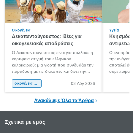
Οικογένεια
Υγεία
Δεκαπενταύγουστος: Ιδέες για
Κνησμός: 
οικογενειακές αποδράσεις
αντιμετωπ
Ο Δεκαπενταύγουστος είναι για πολλούς η
Ο κνησμός ε
κορυφαία στιγμή του ελληνικού
την ανάγκη 
καλοκαιριού: μια γιορτή που συνδυάζει την
αποτελεί έν
παράδοση με τις διακοπές και δίνει την
συμπτώματα
αφορμή για ταξίδια σε κάθε γωνιά της
άνθρωποι κά
03 Αύγ 2026
χώρας. Είτε πρόκειται για λίγες μέρες
οικογένεια & παιδί
πληροφορίες 
ξεγνοιασιάς είτε για μια σύντομη εξόρμηση.
καθώς μπορε
επιμένει για
Ανακάλυψε Όλα τα Άρθρα
Σχετικά με εμάς