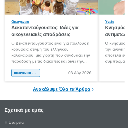
Οικογένεια
Υγεία
Δεκαπενταύγουστος: Ιδέες για
Κνησμός: 
οικογενειακές αποδράσεις
αντιμετωπ
Ο Δεκαπενταύγουστος είναι για πολλούς η
Ο κνησμός ε
κορυφαία στιγμή του ελληνικού
την ανάγκη 
καλοκαιριού: μια γιορτή που συνδυάζει την
αποτελεί έν
παράδοση με τις διακοπές και δίνει την
συμπτώματα
αφορμή για ταξίδια σε κάθε γωνιά της
άνθρωποι κά
03 Αύγ 2026
χώρας. Είτε πρόκειται για λίγες μέρες
οικογένεια & παιδί
πληροφορίες 
ξεγνοιασιάς είτε για μια σύντομη εξόρμηση.
καθώς μπορε
επιμένει για
Ανακάλυψε Όλα τα Άρθρα
Σχετικά με εμάς
Η Εταιρεία