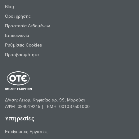
Blog
Όροι χρήσης
Προστασία Δεδομένων
Επικοινωνία
Ρυθμίσεις Cookies
Προσβασιμότητα
Δ/νση: Λεωφ. Κηφισίας αρ. 99, Μαρούσι
ΑΦΜ: 094019245 | ΓΕΜΗ: 001037501000
Υπηρεσίες
Επείγουσες Εργασίες