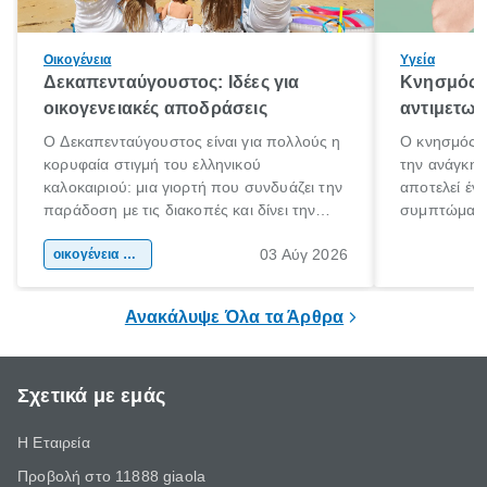
Οικογένεια
Υγεία
Δεκαπενταύγουστος: Ιδέες για
Κνησμός: 
οικογενειακές αποδράσεις
αντιμετωπ
Ο Δεκαπενταύγουστος είναι για πολλούς η
Ο κνησμός ε
κορυφαία στιγμή του ελληνικού
την ανάγκη 
καλοκαιριού: μια γιορτή που συνδυάζει την
αποτελεί έν
παράδοση με τις διακοπές και δίνει την
συμπτώματα
αφορμή για ταξίδια σε κάθε γωνιά της
άνθρωποι κά
03 Αύγ 2026
χώρας. Είτε πρόκειται για λίγες μέρες
οικογένεια & παιδί
πληροφορίες 
ξεγνοιασιάς είτε για μια σύντομη εξόρμηση.
καθώς μπορε
επιμένει για
Ανακάλυψε Όλα τα Άρθρα
Σχετικά με εμάς
Η Εταιρεία
Προβολή στο 11888 giaola