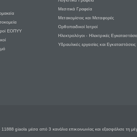
Λογιστικά Γραφεία
Μεσιτικά Γραφεία
ρμακεία
Μετακομίσεις και Μεταφορές
σοκομεία
Ορθοπαιδικοί Ιατροί
τροί ΕΟΠΥΥ
Ηλεκτρολόγοι - Ηλεκτρικές Εγκαταστάσε
κοί
Υδραυλικές εργασίες και Εγκαταστάσεις
θμό
11888 giaola μέσα από 3 κανάλια επικοινωνίας και εξασφάλισε τη μ