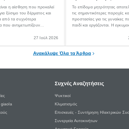
ίναι η αίσθηση που προκαλεί
Το επίδομα μητρότητας αποτελ
για ξύσιμο του δέρματος και
τις σημαντικότερες παροχές κ
α από τα συχνότερα
προστασίας για τις γυναίκες 
 που αντιμετωπίζουν
παιδί και εργάζονται. Η εγκυμο
θε ηλικίας. Πολλοί αναζητούν
γέννηση ενός παιδιού είναι μια 
 για το «κνησμός τι είναι»,
σημαντική περίοδος στη ζωή 
27 Ιούλ 2026
ί να εμφανιστεί ξαφνικά ή να
οικογένειας, η οποία συνοδεύε
α μεγάλο χρονικό διάστημα.
αυξημένες ανάγκες και υποχρε
Ανακάλυψε Όλα τα Άρθρα
Συχνές Αναζητήσεις
ίες
Ψυκτικοί
giaola
Κλιματισμός
κούς
Επισκευές - Συντήρηση Ηλεκτρικών Συ
Συνεργεία Αυτοκινήτων