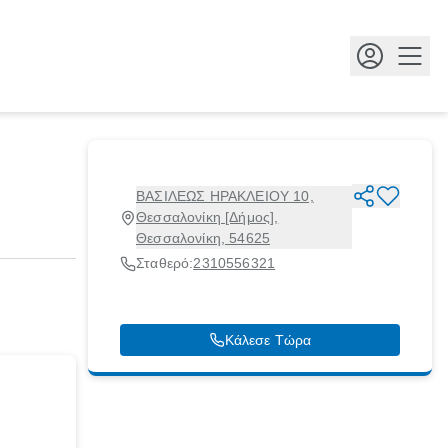
Κουμ
ΒΑΣΙΛΕΩΣ ΗΡΑΚΛΕΙΟΥ 10,
Θεσσαλονίκη [Δήμος],
Θεσσαλονίκη, 54625
Σταθερό:
2310556321
Κάλεσε Τώρα