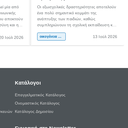
εί μία από
Οι εξωσχολικές δραστηριότητες αποτελούν
οινωνικής
ένα πολύ σημαντικό κομμάτι της
που αποκτούν
ανάπτυξης των παιδιών, καθώς
σύνη και η
συμπληρώνουν τη σχολική εκπαίδευση και
ιδιαίτερα
συμβάλλουν ουσιαστικά στη διαμόρφωση
13 Ιούλ 2026
κάθε
της προσωπικότητας, της κοινωνικότητας
οικογένεια & παιδί
20 Ιούλ 2026
ται από
και των δεξιοτήτων τους. Δεν είναι απλώς
ώσεις.
ένας τρόπος για να περνάει το παιδί τον
ελεύθερο χρόνο του.
Κατάλογοι
Επαγγελματικός Κατάλογος
Ονομαστικός Κατάλογος
σκευών
Κατάλογος Δημοσίου