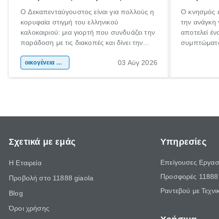
Ο Δεκαπενταύγουστος είναι για πολλούς η
Ο κνησμός ε
κορυφαία στιγμή του ελληνικού
την ανάγκη 
καλοκαιριού: μια γιορτή που συνδυάζει την
αποτελεί έν
παράδοση με τις διακοπές και δίνει την
συμπτώματα
αφορμή για ταξίδια σε κάθε γωνιά της
άνθρωποι κά
03 Αύγ 2026
χώρας. Είτε πρόκειται για λίγες μέρες
οικογένεια & παιδί
πληροφορίες
ξεγνοιασιάς είτε για μια σύντομη εξόρμηση.
καθώς μπορε
επιμένει γι
Σχετικά με εμάς
Υπηρεσίες
Επείγουσες Εργασ
Η Εταιρεία
Προσφορές 11888 
Προβολή στο 11888 giaola
Ραντεβού με Τεχνι
Blog
Όροι χρήσης