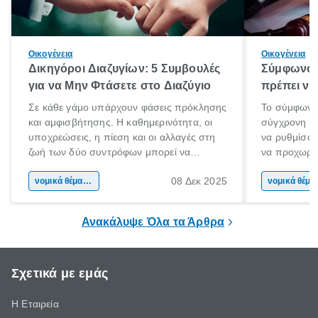
Οικογένεια
Οικογένεια
Δικηγόροι Διαζυγίων: 5 Συμβουλές
Σύμφωνο 
για να Μην Φτάσετε στο Διαζύγιο
πρέπει να 
Σε κάθε γάμο υπάρχουν φάσεις πρόκλησης
Το σύμφωνο
και αμφισβήτησης. Η καθημερινότητα, οι
σύγχρονη επ
υποχρεώσεις, η πίεση και οι αλλαγές στη
να ρυθμίσου
ζωή των δύο συντρόφων μπορεί να
να προχωρή
οδηγήσουν σε απόσταση και σύγκρουση.
να υπογράψ
08 Δεκ 2025
Όταν οι διαφωνίες πληθαίνουν και η
νομικά θέματα & συμβουλές
θέλεις απλώς
νομικά 
επικοινωνία καταρρέει, πολλοί σκέφτονται
δυνατότητες 
τη λύση του διαζυγίου.
οδηγός είναι
Ανακάλυψε Όλα τα Άρθρα
Σχετικά με εμάς
Η Εταιρεία