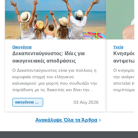
Οικογένεια
Υγεία
Δεκαπενταύγουστος: Ιδέες για
Κνησμός: 
οικογενειακές αποδράσεις
αντιμετωπ
Ο Δεκαπενταύγουστος είναι για πολλούς η
Ο κνησμός ε
κορυφαία στιγμή του ελληνικού
την ανάγκη 
καλοκαιριού: μια γιορτή που συνδυάζει την
αποτελεί έν
παράδοση με τις διακοπές και δίνει την
συμπτώματα
αφορμή για ταξίδια σε κάθε γωνιά της
άνθρωποι κά
03 Αύγ 2026
χώρας. Είτε πρόκειται για λίγες μέρες
οικογένεια & παιδί
πληροφορίες 
ξεγνοιασιάς είτε για μια σύντομη εξόρμηση.
καθώς μπορε
επιμένει για
Ανακάλυψε Όλα τα Άρθρα