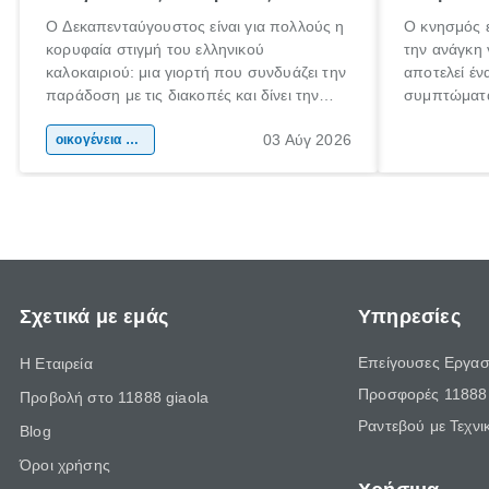
Ο Δεκαπενταύγουστος είναι για πολλούς η
Ο κνησμός ε
κορυφαία στιγμή του ελληνικού
την ανάγκη 
καλοκαιριού: μια γιορτή που συνδυάζει την
αποτελεί έν
παράδοση με τις διακοπές και δίνει την
συμπτώματα
αφορμή για ταξίδια σε κάθε γωνιά της
άνθρωποι κά
03 Αύγ 2026
χώρας. Είτε πρόκειται για λίγες μέρες
οικογένεια & παιδί
πληροφορίες
ξεγνοιασιάς είτε για μια σύντομη εξόρμηση.
καθώς μπορε
επιμένει γι
Σχετικά με εμάς
Υπηρεσίες
Επείγουσες Εργασ
Η Εταιρεία
Προσφορές 11888 
Προβολή στο 11888 giaola
Ραντεβού με Τεχνι
Blog
Όροι χρήσης