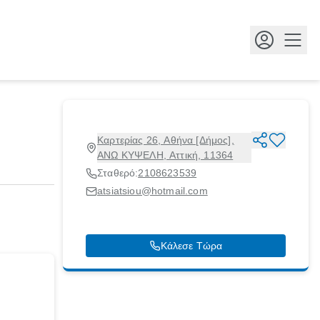
Κουμ
Καρτερίας 26, Αθήνα [Δήμος],
ΑΝΩ ΚΥΨΕΛΗ, Αττική, 11364
Σταθερό:
2108623539
atsiatsiou@hotmail.com
Κάλεσε Τώρα