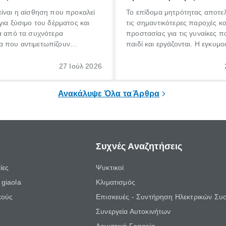
ίναι η αίσθηση που προκαλεί
Το επίδομα μητρότητας αποτελ
για ξύσιμο του δέρματος και
τις σημαντικότερες παροχές κ
α από τα συχνότερα
προστασίας για τις γυναίκες 
 που αντιμετωπίζουν
παιδί και εργάζονται. Η εγκυμο
θε ηλικίας. Πολλοί αναζητούν
γέννηση ενός παιδιού είναι μια 
 για το «κνησμός τι είναι»,
σημαντική περίοδος στη ζωή 
27 Ιούλ 2026
ί να εμφανιστεί ξαφνικά ή να
οικογένειας, η οποία συνοδεύε
α μεγάλο χρονικό διάστημα.
αυξημένες ανάγκες και υποχρε
Ανακάλυψε Όλα τα Άρθρα
Συχνές Αναζητήσεις
ίες
Ψυκτικοί
giaola
Κλιματισμός
κούς
Επισκευές - Συντήρηση Ηλεκτρικών Συ
Συνεργεία Αυτοκινήτων