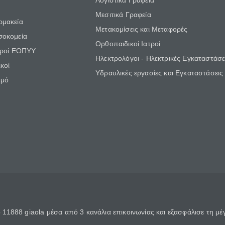
Λογιστικά Γραφεία
Μεσιτικά Γραφεία
ρμακεία
Μετακομίσεις και Μεταφορές
σοκομεία
Ορθοπαιδικοί Ιατροί
τροί ΕΟΠΥΥ
Ηλεκτρολόγοι - Ηλεκτρικές Εγκαταστάσε
κοί
Υδραυλικές εργασίες και Εγκαταστάσεις
θμό
11888 giaola μέσα από 3 κανάλια επικοινωνίας και εξασφάλισε τη μ