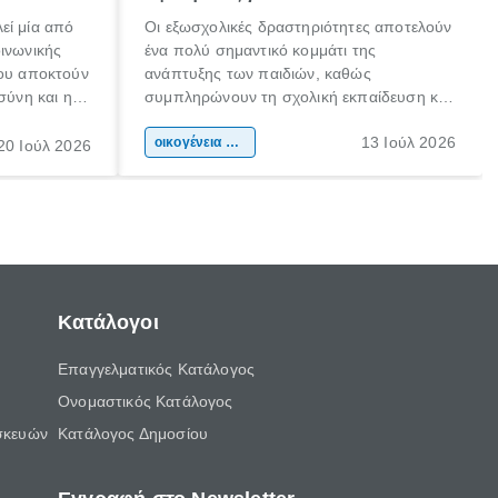
εί μία από
Οι εξωσχολικές δραστηριότητες αποτελούν
οινωνικής
ένα πολύ σημαντικό κομμάτι της
που αποκτούν
ανάπτυξης των παιδιών, καθώς
σύνη και η
συμπληρώνουν τη σχολική εκπαίδευση και
ιδιαίτερα
συμβάλλουν ουσιαστικά στη διαμόρφωση
13 Ιούλ 2026
κάθε
της προσωπικότητας, της κοινωνικότητας
οικογένεια & παιδί
20 Ιούλ 2026
ται από
και των δεξιοτήτων τους. Δεν είναι απλώς
ώσεις.
ένας τρόπος για να περνάει το παιδί τον
ελεύθερο χρόνο του.
Κατάλογοι
Επαγγελματικός Κατάλογος
Ονομαστικός Κατάλογος
σκευών
Κατάλογος Δημοσίου