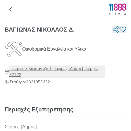
ΒΑΓΙΩΝΑΣ ΝΙΚΟΛΑΟΣ Δ.
Οικοδομικά Εργαλεία και Υλικά
Γεωργίου Καφταντζή 1, Σέρρες [Δήμος], Σέρρες,
62122
Σταθερό:
2321055322
Περιοχές Εξυπηρέτησης
Σέρρες [Δήμος]