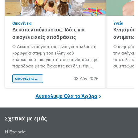
Οικογένεια
Υγεία
Δεκαπενταύγουστος: Ιδέες για
Κνησμός: 
οικογενειακές αποδράσεις
αντιμετωπ
Ο Δεκαπενταύγουστος είναι για πολλούς η
Ο κνησμός ε
κορυφαία στιγμή του ελληνικού
την ανάγκη 
καλοκαιριού: μια γιορτή που συνδυάζει την
αποτελεί έν
παράδοση με τις διακοπές και δίνει την
συμπτώματα
αφορμή για ταξίδια σε κάθε γωνιά της
άνθρωποι κά
03 Αύγ 2026
χώρας. Είτε πρόκειται για λίγες μέρες
οικογένεια & παιδί
πληροφορίες 
ξεγνοιασιάς είτε για μια σύντομη εξόρμηση.
καθώς μπορε
επιμένει για
Ανακάλυψε Όλα τα Άρθρα
Σχετικά με εμάς
Η Εταιρεία