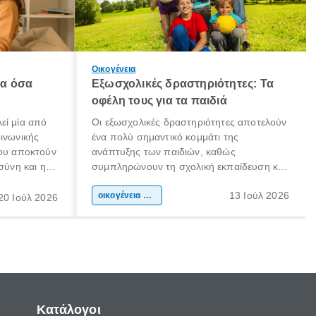
Οικογένεια
λα όσα
Εξωσχολικές δραστηριότητες: Τα
οφέλη τους για τα παιδιά
εί μία από
Οι εξωσχολικές δραστηριότητες αποτελούν
οινωνικής
ένα πολύ σημαντικό κομμάτι της
που αποκτούν
ανάπτυξης των παιδιών, καθώς
σύνη και η
συμπληρώνουν τη σχολική εκπαίδευση και
ιδιαίτερα
συμβάλλουν ουσιαστικά στη διαμόρφωση
13 Ιούλ 2026
κάθε
της προσωπικότητας, της κοινωνικότητας
οικογένεια & παιδί
20 Ιούλ 2026
ται από
και των δεξιοτήτων τους. Δεν είναι απλώς
ώσεις.
ένας τρόπος για να περνάει το παιδί τον
ελεύθερο χρόνο του.
Κατάλογοι