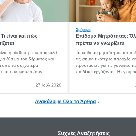
Χρήσιμα
Τι είναι και πώς
Επίδομα Μητρότητας: Ό
ίζεται
πρέπει να γνωρίζετε
ίναι η αίσθηση που προκαλεί
Το επίδομα μητρότητας αποτελ
για ξύσιμο του δέρματος και
τις σημαντικότερες παροχές κ
α από τα συχνότερα
προστασίας για τις γυναίκες 
 που αντιμετωπίζουν
παιδί και εργάζονται. Η εγκυμο
θε ηλικίας. Πολλοί αναζητούν
γέννηση ενός παιδιού είναι μια 
 για το «κνησμός τι είναι»,
σημαντική περίοδος στη ζωή 
27 Ιούλ 2026
ί να εμφανιστεί ξαφνικά ή να
οικογένειας, η οποία συνοδεύε
α μεγάλο χρονικό διάστημα.
αυξημένες ανάγκες και υποχρε
Ανακάλυψε Όλα τα Άρθρα
Συχνές Αναζητήσεις