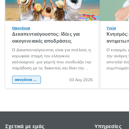
Οικογένεια
Υγεία
Δεκαπενταύγουστος: Ιδέες για
Κνησμός: 
οικογενειακές αποδράσεις
αντιμετωπ
Ο Δεκαπενταύγουστος είναι για πολλούς η
Ο κνησμός ε
κορυφαία στιγμή του ελληνικού
την ανάγκη 
καλοκαιριού: μια γιορτή που συνδυάζει την
αποτελεί έν
παράδοση με τις διακοπές και δίνει την
συμπτώματα
αφορμή για ταξίδια σε κάθε γωνιά της
άνθρωποι κά
03 Αύγ 2026
χώρας. Είτε πρόκειται για λίγες μέρες
οικογένεια & παιδί
πληροφορίες
ξεγνοιασιάς είτε για μια σύντομη εξόρμηση.
καθώς μπορε
επιμένει γι
Σχετικά με εμάς
Υπηρεσίες