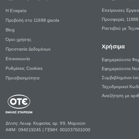
Επείγουσες Εργασ
Η Εταιρεία
Προσφορές 11888 
Προβολή στο 11888 giaola
Ραντεβού με Τεχνι
Blog
Όροι χρήσης
Χρήσιμα
Προστασία Δεδομένων
Επικοινωνία
Εφημερεύοντα Φα
Ρυθμίσεις Cookies
Εφημερεύοντα Νο
Συμβεβλημένοι Ια
Προσβασιμότητα
Ταχυδρομικοί Κωδι
Αναζήτηση με αρι
Δ/νση: Λεωφ. Κηφισίας αρ. 99, Μαρούσι
ΑΦΜ: 094019245 | ΓΕΜΗ: 001037501000