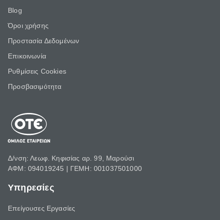
Blog
Όροι χρήσης
Προστασία Δεδομένων
Επικοινωνία
Ρυθμίσεις Cookies
Προσβασιμότητα
Δ/νση: Λεωφ. Κηφισίας αρ. 99, Μαρούσι
ΑΦΜ: 094019245 | ΓΕΜΗ: 001037501000
Υπηρεσίες
Επείγουσες Εργασίες