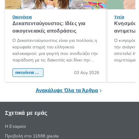
Οικογένεια
Υγεία
Δεκαπενταύγουστος: Ιδέες για
Κνησμός: 
οικογενειακές αποδράσεις
αντιμετωπ
Ο Δεκαπενταύγουστος είναι για πολλούς η
Ο κνησμός ε
κορυφαία στιγμή του ελληνικού
την ανάγκη 
καλοκαιριού: μια γιορτή που συνδυάζει την
αποτελεί έν
παράδοση με τις διακοπές και δίνει την
συμπτώματα
αφορμή για ταξίδια σε κάθε γωνιά της
άνθρωποι κά
03 Αύγ 2026
χώρας. Είτε πρόκειται για λίγες μέρες
οικογένεια & παιδί
πληροφορίες 
ξεγνοιασιάς είτε για μια σύντομη εξόρμηση.
καθώς μπορε
επιμένει για
Ανακάλυψε Όλα τα Άρθρα
Σχετικά με εμάς
Η Εταιρεία
Προβολή στο 11888 giaola