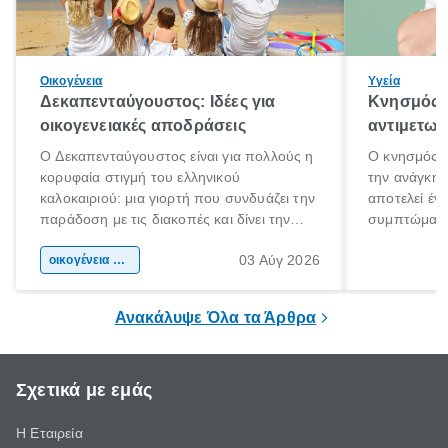
Οικογένεια
Υγεία
Δεκαπενταύγουστος: Ιδέες για
Κνησμός: 
οικογενειακές αποδράσεις
αντιμετωπ
Ο Δεκαπενταύγουστος είναι για πολλούς η
Ο κνησμός ε
κορυφαία στιγμή του ελληνικού
την ανάγκη 
καλοκαιριού: μια γιορτή που συνδυάζει την
αποτελεί έν
παράδοση με τις διακοπές και δίνει την
συμπτώματα
αφορμή για ταξίδια σε κάθε γωνιά της
άνθρωποι κά
03 Αύγ 2026
χώρας. Είτε πρόκειται για λίγες μέρες
οικογένεια & παιδί
πληροφορίες 
ξεγνοιασιάς είτε για μια σύντομη εξόρμηση.
καθώς μπορε
επιμένει για
Ανακάλυψε Όλα τα Άρθρα
Σχετικά με εμάς
Η Εταιρεία