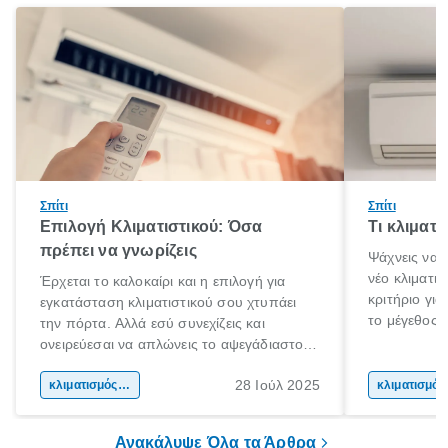
Σπίτι
Σπίτι
Επιλογή Κλιματιστικού: Όσα
Τι κλιματ
πρέπει να γνωρίζεις
Ψάχνεις να 
νέο κλιματι
Έρχεται το καλοκαίρι και η επιλογή για
κριτήριο για
εγκατάσταση κλιματιστικού σου χτυπάει
το μέγεθος 
την πόρτα. Αλλά εσύ συνεχίζεις και
για το μέγεθ
ονειρεύεσαι να απλώνεις το αψεγάδιαστο
με τις συνθ
κορμί σου στη παραλία. Μέχρι τις διακοπές
μόνο στις φυ
28 Ιούλ 2025
όμως τι γίνεται;
κλιματισμός σπιτιού
κλι
συσκευής. Α
ικανότητα ψ
Ανακάλυψε Όλα τα Άρθρα