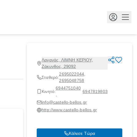
Κουμ
Λαγανάς, ΛΙΜΝΗ ΚΕΡΙΟΥ,
Ζάκυνθος, 29092
2695022044
,
Σταθερό:
2695048758
6944751040
Κινητό:
6947819803
,
info@castello-bellos.gr
http://www.castello-bellos.gr
Κάλεσε Τώρα