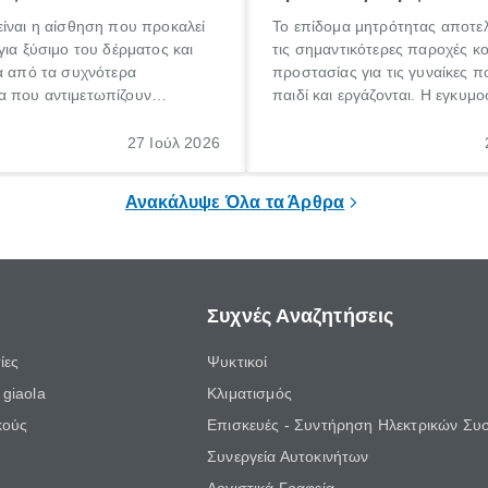
ίναι η αίσθηση που προκαλεί
Το επίδομα μητρότητας αποτελ
για ξύσιμο του δέρματος και
τις σημαντικότερες παροχές κ
α από τα συχνότερα
προστασίας για τις γυναίκες 
 που αντιμετωπίζουν
παιδί και εργάζονται. Η εγκυμο
θε ηλικίας. Πολλοί αναζητούν
γέννηση ενός παιδιού είναι μια 
 για το «κνησμός τι είναι»,
σημαντική περίοδος στη ζωή 
27 Ιούλ 2026
ί να εμφανιστεί ξαφνικά ή να
οικογένειας, η οποία συνοδεύε
α μεγάλο χρονικό διάστημα.
αυξημένες ανάγκες και υποχρε
Ανακάλυψε Όλα τα Άρθρα
Συχνές Αναζητήσεις
ίες
Ψυκτικοί
giaola
Κλιματισμός
κούς
Επισκευές - Συντήρηση Ηλεκτρικών Συ
Συνεργεία Αυτοκινήτων