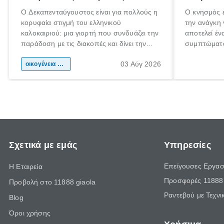
Ο Δεκαπενταύγουστος είναι για πολλούς η
Ο κνησμός ε
κορυφαία στιγμή του ελληνικού
την ανάγκη 
καλοκαιριού: μια γιορτή που συνδυάζει την
αποτελεί έν
παράδοση με τις διακοπές και δίνει την
συμπτώματα
αφορμή για ταξίδια σε κάθε γωνιά της
άνθρωποι κά
03 Αύγ 2026
χώρας. Είτε πρόκειται για λίγες μέρες
οικογένεια & παιδί
πληροφορίες
ξεγνοιασιάς είτε για μια σύντομη εξόρμηση.
καθώς μπορε
επιμένει γι
Σχετικά με εμάς
Υπηρεσίες
Επείγουσες Εργασ
Η Εταιρεία
Προσφορές 11888 
Προβολή στο 11888 giaola
Ραντεβού με Τεχνι
Blog
Όροι χρήσης