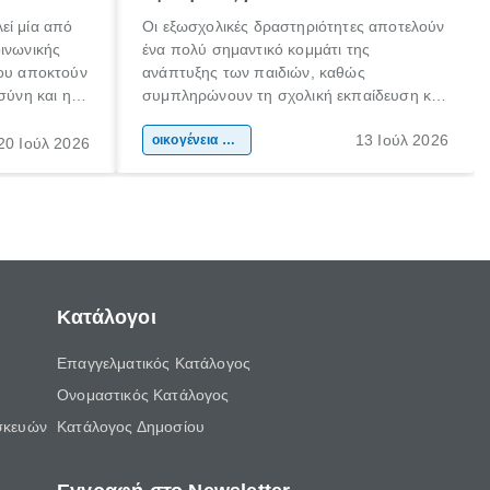
εί μία από
Οι εξωσχολικές δραστηριότητες αποτελούν
οινωνικής
ένα πολύ σημαντικό κομμάτι της
που αποκτούν
ανάπτυξης των παιδιών, καθώς
σύνη και η
συμπληρώνουν τη σχολική εκπαίδευση και
ιδιαίτερα
συμβάλλουν ουσιαστικά στη διαμόρφωση
13 Ιούλ 2026
κάθε
της προσωπικότητας, της κοινωνικότητας
οικογένεια & παιδί
20 Ιούλ 2026
ται από
και των δεξιοτήτων τους. Δεν είναι απλώς
ώσεις.
ένας τρόπος για να περνάει το παιδί τον
ελεύθερο χρόνο του.
Κατάλογοι
Επαγγελματικός Κατάλογος
Ονομαστικός Κατάλογος
σκευών
Κατάλογος Δημοσίου