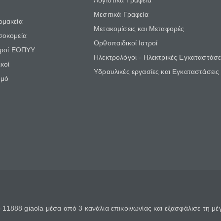
Λογιστικά Γραφεία
Μεσιτικά Γραφεία
ρμακεία
Μετακομίσεις και Μεταφορές
σοκομεία
Ορθοπαιδικοί Ιατροί
τροί ΕΟΠΥΥ
Ηλεκτρολόγοι - Ηλεκτρικές Εγκαταστάσε
κοί
Υδραυλικές εργασίες και Εγκαταστάσεις
θμό
11888 giaola μέσα από 3 κανάλια επικοινωνίας και εξασφάλισε τη μ