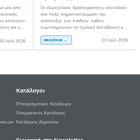
εί μία από
Οι εξωσχολικές δραστηριότητες αποτελούν
οινωνικής
ένα πολύ σημαντικό κομμάτι της
που αποκτούν
ανάπτυξης των παιδιών, καθώς
σύνη και η
συμπληρώνουν τη σχολική εκπαίδευση και
ιδιαίτερα
συμβάλλουν ουσιαστικά στη διαμόρφωση
13 Ιούλ 2026
κάθε
της προσωπικότητας, της κοινωνικότητας
οικογένεια & παιδί
20 Ιούλ 2026
ται από
και των δεξιοτήτων τους. Δεν είναι απλώς
ώσεις.
ένας τρόπος για να περνάει το παιδί τον
ελεύθερο χρόνο του.
Κατάλογοι
Επαγγελματικός Κατάλογος
Ονομαστικός Κατάλογος
σκευών
Κατάλογος Δημοσίου