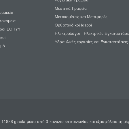
Λογιστικά Γραφεία
Μεσιτικά Γραφεία
ρμακεία
Μετακομίσεις και Μεταφορές
σοκομεία
Ορθοπαιδικοί Ιατροί
τροί ΕΟΠΥΥ
Ηλεκτρολόγοι - Ηλεκτρικές Εγκαταστάσε
κοί
Υδραυλικές εργασίες και Εγκαταστάσεις
θμό
11888 giaola μέσα από 3 κανάλια επικοινωνίας και εξασφάλισε τη μ