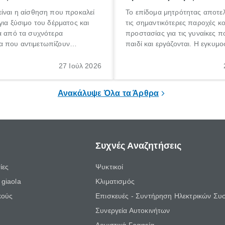
ίναι η αίσθηση που προκαλεί
Το επίδομα μητρότητας αποτελ
για ξύσιμο του δέρματος και
τις σημαντικότερες παροχές κ
α από τα συχνότερα
προστασίας για τις γυναίκες 
 που αντιμετωπίζουν
παιδί και εργάζονται. Η εγκυμο
θε ηλικίας. Πολλοί αναζητούν
γέννηση ενός παιδιού είναι μια 
 για το «κνησμός τι είναι»,
σημαντική περίοδος στη ζωή 
27 Ιούλ 2026
ί να εμφανιστεί ξαφνικά ή να
οικογένειας, η οποία συνοδεύε
α μεγάλο χρονικό διάστημα.
αυξημένες ανάγκες και υποχρε
Ανακάλυψε Όλα τα Άρθρα
Συχνές Αναζητήσεις
ίες
Ψυκτικοί
giaola
Κλιματισμός
κούς
Επισκευές - Συντήρηση Ηλεκτρικών Συ
Συνεργεία Αυτοκινήτων