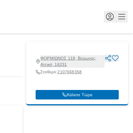
Κουμ
ΦΟΡΜΙΩΝΟΣ 118, Βύρωνας,
Αττική, 16231
Σταθερό:
2107668358
Κάλεσε Τώρα