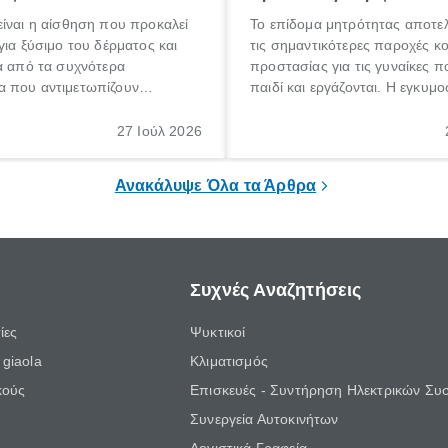
ίναι η αίσθηση που προκαλεί
Το επίδομα μητρότητας αποτελ
για ξύσιμο του δέρματος και
τις σημαντικότερες παροχές κ
α από τα συχνότερα
προστασίας για τις γυναίκες 
 που αντιμετωπίζουν
παιδί και εργάζονται. Η εγκυμο
θε ηλικίας. Πολλοί αναζητούν
γέννηση ενός παιδιού είναι μια 
 για το «κνησμός τι είναι»,
σημαντική περίοδος στη ζωή 
27 Ιούλ 2026
ί να εμφανιστεί ξαφνικά ή να
οικογένειας, η οποία συνοδεύε
α μεγάλο χρονικό διάστημα.
αυξημένες ανάγκες και υποχρε
Ανακάλυψε Όλα τα Άρθρα
Συχνές Αναζητήσεις
ίες
Ψυκτικοί
giaola
Κλιματισμός
κούς
Επισκευές - Συντήρηση Ηλεκτρικών Συ
Συνεργεία Αυτοκινήτων