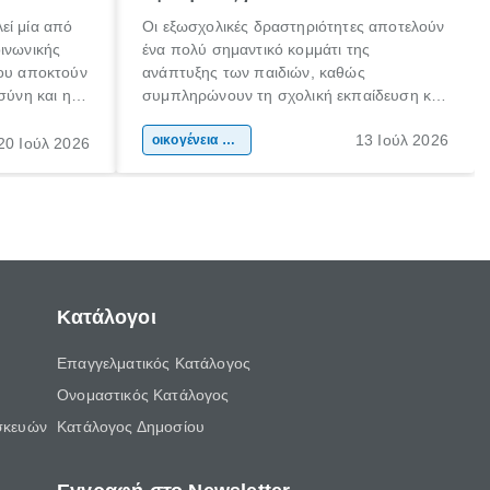
εί μία από
Οι εξωσχολικές δραστηριότητες αποτελούν
οινωνικής
ένα πολύ σημαντικό κομμάτι της
που αποκτούν
ανάπτυξης των παιδιών, καθώς
σύνη και η
συμπληρώνουν τη σχολική εκπαίδευση και
ιδιαίτερα
συμβάλλουν ουσιαστικά στη διαμόρφωση
13 Ιούλ 2026
κάθε
της προσωπικότητας, της κοινωνικότητας
οικογένεια & παιδί
20 Ιούλ 2026
ται από
και των δεξιοτήτων τους. Δεν είναι απλώς
ώσεις.
ένας τρόπος για να περνάει το παιδί τον
ελεύθερο χρόνο του.
Κατάλογοι
Επαγγελματικός Κατάλογος
Ονομαστικός Κατάλογος
σκευών
Κατάλογος Δημοσίου