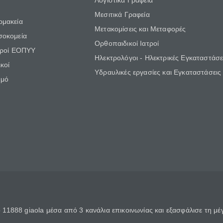
Λογιστικά Γραφεία
Μεσιτικά Γραφεία
ρμακεία
Μετακομίσεις και Μεταφορές
σοκομεία
Ορθοπαιδικοί Ιατροί
τροί ΕΟΠΥΥ
Ηλεκτρολόγοι - Ηλεκτρικές Εγκαταστάσε
κοί
Υδραυλικές εργασίες και Εγκαταστάσεις
θμό
11888 giaola μέσα από 3 κανάλια επικοινωνίας και εξασφάλισε τη μ