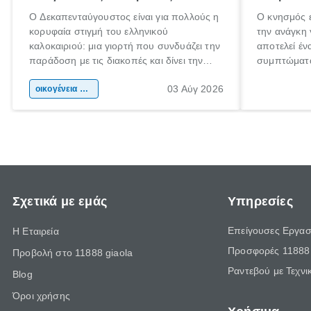
Ο Δεκαπενταύγουστος είναι για πολλούς η
Ο κνησμός ε
κορυφαία στιγμή του ελληνικού
την ανάγκη 
καλοκαιριού: μια γιορτή που συνδυάζει την
αποτελεί έν
παράδοση με τις διακοπές και δίνει την
συμπτώματα
αφορμή για ταξίδια σε κάθε γωνιά της
άνθρωποι κά
03 Αύγ 2026
χώρας. Είτε πρόκειται για λίγες μέρες
οικογένεια & παιδί
πληροφορίες
ξεγνοιασιάς είτε για μια σύντομη εξόρμηση.
καθώς μπορε
επιμένει γι
Σχετικά με εμάς
Υπηρεσίες
Επείγουσες Εργασ
Η Εταιρεία
Προσφορές 11888 
Προβολή στο 11888 giaola
Ραντεβού με Τεχνι
Blog
Όροι χρήσης