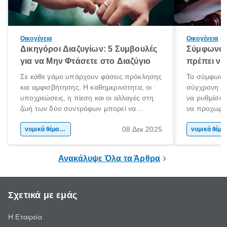
Οικογένεια
Οικογένεια
Δικηγόροι Διαζυγίων: 5 Συμβουλές
Σύμφωνο 
για να Μην Φτάσετε στο Διαζύγιο
πρέπει να 
Σε κάθε γάμο υπάρχουν φάσεις πρόκλησης
Το σύμφωνο
και αμφισβήτησης. Η καθημερινότητα, οι
σύγχρονη επ
υποχρεώσεις, η πίεση και οι αλλαγές στη
να ρυθμίσου
ζωή των δύο συντρόφων μπορεί να
να προχωρή
οδηγήσουν σε απόσταση και σύγκρουση.
να υπογράψ
08 Δεκ 2025
Όταν οι διαφωνίες πληθαίνουν και η
νομικά θέματα & συμβουλές
θέλεις απλώς
νομικά 
επικοινωνία καταρρέει, πολλοί σκέφτονται
δυνατότητες 
τη λύση του διαζυγίου.
οδηγός είναι
Ανακάλυψε Όλα τα Άρθρα
Σχετικά με εμάς
Η Εταιρεία