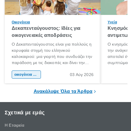
Οικογένεια
Υγεία
Δεκαπενταύγουστος: Ιδέες για
Κνησμός: 
οικογενειακές αποδράσεις
αντιμετωπ
Ο Δεκαπενταύγουστος είναι για πολλούς η
Ο κνησμός ε
κορυφαία στιγμή του ελληνικού
την ανάγκη 
καλοκαιριού: μια γιορτή που συνδυάζει την
αποτελεί έν
παράδοση με τις διακοπές και δίνει την
συμπτώματα
αφορμή για ταξίδια σε κάθε γωνιά της
άνθρωποι κά
03 Αύγ 2026
χώρας. Είτε πρόκειται για λίγες μέρες
οικογένεια & παιδί
πληροφορίες 
ξεγνοιασιάς είτε για μια σύντομη εξόρμηση.
καθώς μπορε
επιμένει για
Ανακάλυψε Όλα τα Άρθρα
Σχετικά με εμάς
Η Εταιρεία