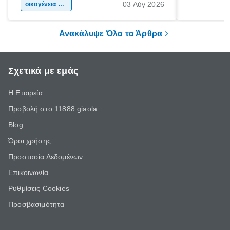
03 Αύγ 2026
χώρας. Είτε πρόκειται για λίγες μέρες
οικογένεια & παιδί
πληροφορίες 
ξεγνοιασιάς είτε για μια σύντομη εξόρμηση.
καθώς μπορε
επιμένει για
Ανακάλυψε Όλα τα Άρθρα
Σχετικά με εμάς
Η Εταιρεία
Προβολή στο 11888 giaola
Blog
Όροι χρήσης
Προστασία Δεδομένων
Επικοινωνία
Ρυθμίσεις Cookies
Προσβασιμότητα