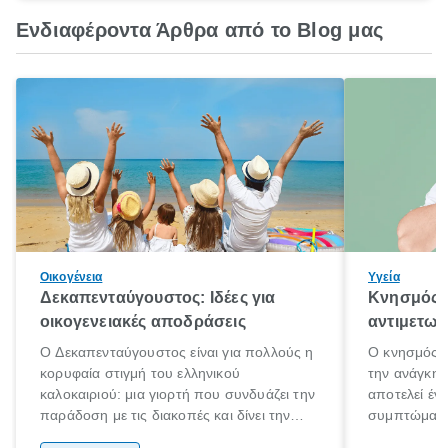
Ενδιαφέροντα Άρθρα από το Blog μας
Οικογένεια
Υγεία
Δεκαπενταύγουστος: Ιδέες για
Κνησμός: 
οικογενειακές αποδράσεις
αντιμετωπ
Ο Δεκαπενταύγουστος είναι για πολλούς η
Ο κνησμός ε
κορυφαία στιγμή του ελληνικού
την ανάγκη 
καλοκαιριού: μια γιορτή που συνδυάζει την
αποτελεί έν
παράδοση με τις διακοπές και δίνει την
συμπτώματα
αφορμή για ταξίδια σε κάθε γωνιά της
άνθρωποι κά