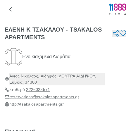
ΕΛΕΝΗ Κ ΤΣΑΚΑΛΟΥ - TSAKALOS
APARTMENTS
Ενοικιαζόμενα Δωμάτια
Άγιος Νικόλαος, Αιδηψός, ΛΟΥΤΡΑ ΑΙΔΗΨΟΥ,
Εύβοια, 34300
Σταθερό:
2226023571
reservations@tsakalosapartments.gr
http://tsakalosapartments.gr/