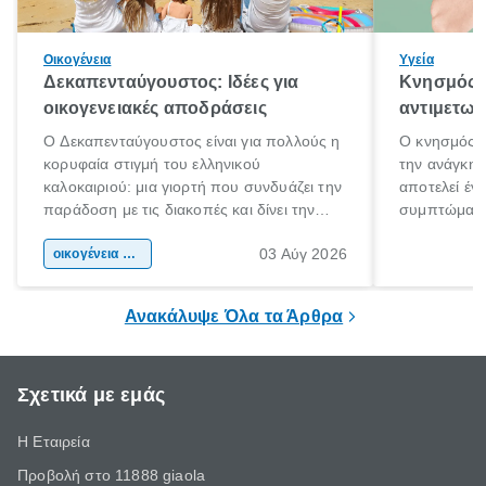
Οικογένεια
Υγεία
Δεκαπενταύγουστος: Ιδέες για
Κνησμός: 
οικογενειακές αποδράσεις
αντιμετωπ
Ο Δεκαπενταύγουστος είναι για πολλούς η
Ο κνησμός ε
κορυφαία στιγμή του ελληνικού
την ανάγκη 
καλοκαιριού: μια γιορτή που συνδυάζει την
αποτελεί έν
παράδοση με τις διακοπές και δίνει την
συμπτώματα
αφορμή για ταξίδια σε κάθε γωνιά της
άνθρωποι κά
03 Αύγ 2026
χώρας. Είτε πρόκειται για λίγες μέρες
οικογένεια & παιδί
πληροφορίες 
ξεγνοιασιάς είτε για μια σύντομη εξόρμηση.
καθώς μπορε
επιμένει για
Ανακάλυψε Όλα τα Άρθρα
Σχετικά με εμάς
Η Εταιρεία
Προβολή στο 11888 giaola