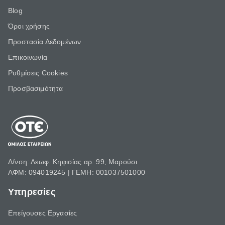
Blog
Όροι χρήσης
Προστασία Δεδομένων
Επικοινωνία
Ρυθμίσεις Cookies
Προσβασιμότητα
Δ/νση: Λεωφ. Κηφισίας αρ. 99, Μαρούσι
ΑΦΜ: 094019245 | ΓΕΜΗ: 001037501000
Υπηρεσίες
Επείγουσες Εργασίες