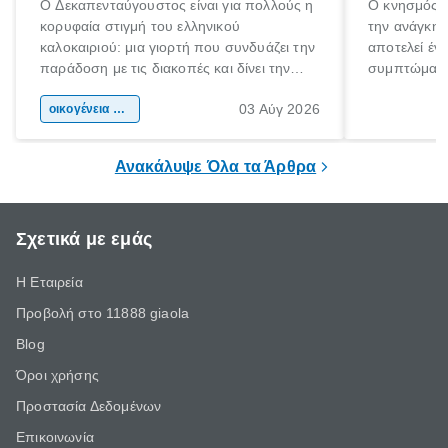
Ο Δεκαπενταύγουστος είναι για πολλούς η
Ο κνησμός ε
κορυφαία στιγμή του ελληνικού
την ανάγκη 
καλοκαιριού: μια γιορτή που συνδυάζει την
αποτελεί έν
παράδοση με τις διακοπές και δίνει την
συμπτώματα
αφορμή για ταξίδια σε κάθε γωνιά της
άνθρωποι κά
03 Αύγ 2026
χώρας. Είτε πρόκειται για λίγες μέρες
οικογένεια & παιδί
πληροφορίες 
ξεγνοιασιάς είτε για μια σύντομη εξόρμηση.
καθώς μπορε
επιμένει για
Ανακάλυψε Όλα τα Άρθρα
Σχετικά με εμάς
Η Εταιρεία
Προβολή στο 11888 giaola
Blog
Όροι χρήσης
Προστασία Δεδομένων
Επικοινωνία