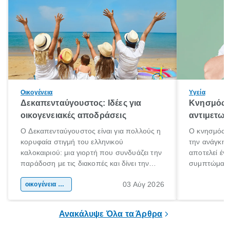
Οικογένεια
Υγεία
Δεκαπενταύγουστος: Ιδέες για
Κνησμός: 
οικογενειακές αποδράσεις
αντιμετωπ
Ο Δεκαπενταύγουστος είναι για πολλούς η
Ο κνησμός ε
κορυφαία στιγμή του ελληνικού
την ανάγκη 
καλοκαιριού: μια γιορτή που συνδυάζει την
αποτελεί έν
παράδοση με τις διακοπές και δίνει την
συμπτώματα
αφορμή για ταξίδια σε κάθε γωνιά της
άνθρωποι κά
03 Αύγ 2026
χώρας. Είτε πρόκειται για λίγες μέρες
οικογένεια & παιδί
πληροφορίες 
ξεγνοιασιάς είτε για μια σύντομη εξόρμηση.
καθώς μπορε
επιμένει για
Ανακάλυψε Όλα τα Άρθρα