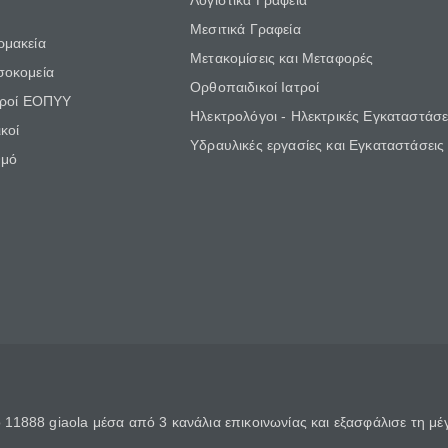
Λογιστικά Γραφεία
Μεσιτικά Γραφεία
ρμακεία
Μετακομίσεις και Μεταφορές
σοκομεία
Ορθοπαιδικοί Ιατροί
τροί ΕΟΠΥΥ
Ηλεκτρολόγοι - Ηλεκτρικές Εγκαταστάσε
κοί
Υδραυλικές εργασίες και Εγκαταστάσεις
θμό
11888 giaola μέσα από 3 κανάλια επικοινωνίας και εξασφάλισε τη μ