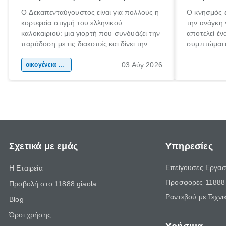
Ο Δεκαπενταύγουστος είναι για πολλούς η
Ο κνησμός ε
κορυφαία στιγμή του ελληνικού
την ανάγκη 
καλοκαιριού: μια γιορτή που συνδυάζει την
αποτελεί έν
παράδοση με τις διακοπές και δίνει την
συμπτώματα
αφορμή για ταξίδια σε κάθε γωνιά της
άνθρωποι κά
03 Αύγ 2026
χώρας. Είτε πρόκειται για λίγες μέρες
οικογένεια & παιδί
πληροφορίες
ξεγνοιασιάς είτε για μια σύντομη εξόρμηση.
καθώς μπορε
επιμένει γι
Σχετικά με εμάς
Υπηρεσίες
Επείγουσες Εργασ
Η Εταιρεία
Προσφορές 11888 
Προβολή στο 11888 giaola
Ραντεβού με Τεχνι
Blog
Όροι χρήσης