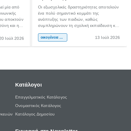
εί μία από
Οι εξωσχολικές δραστηριότητες αποτελούν
οινωνικής
ένα πολύ σημαντικό κομμάτι της
που αποκτούν
ανάπτυξης των παιδιών, καθώς
σύνη και η
συμπληρώνουν τη σχολική εκπαίδευση και
ιδιαίτερα
συμβάλλουν ουσιαστικά στη διαμόρφωση
13 Ιούλ 2026
κάθε
της προσωπικότητας, της κοινωνικότητας
οικογένεια & παιδί
20 Ιούλ 2026
ται από
και των δεξιοτήτων τους. Δεν είναι απλώς
ώσεις.
ένας τρόπος για να περνάει το παιδί τον
ελεύθερο χρόνο του.
Κατάλογοι
Επαγγελματικός Κατάλογος
Ονομαστικός Κατάλογος
σκευών
Κατάλογος Δημοσίου