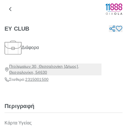
EY CLUB
Διάφορα
Πτολεμαίων 30, Θεσσαλονίκη [Δήμος],
Θεσσαλονίκη, 54630
Σταθερό:
2315001500
Περιγραφή
Κάρτα Υγείας