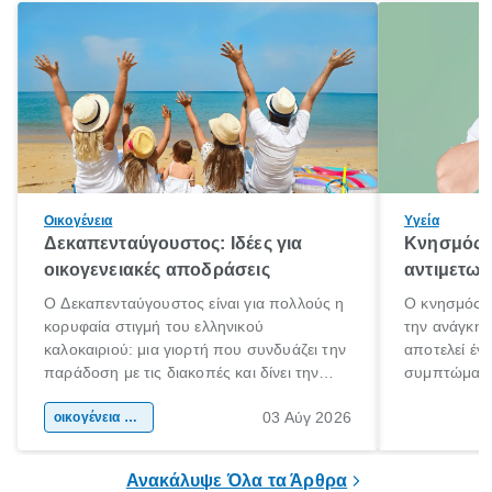
Οικογένεια
Υγεία
Δεκαπενταύγουστος: Ιδέες για
Κνησμός: 
οικογενειακές αποδράσεις
αντιμετωπ
Ο Δεκαπενταύγουστος είναι για πολλούς η
Ο κνησμός ε
κορυφαία στιγμή του ελληνικού
την ανάγκη 
καλοκαιριού: μια γιορτή που συνδυάζει την
αποτελεί έν
παράδοση με τις διακοπές και δίνει την
συμπτώματα
αφορμή για ταξίδια σε κάθε γωνιά της
άνθρωποι κά
03 Αύγ 2026
χώρας. Είτε πρόκειται για λίγες μέρες
οικογένεια & παιδί
πληροφορίες 
ξεγνοιασιάς είτε για μια σύντομη εξόρμηση.
καθώς μπορε
επιμένει για
Ανακάλυψε Όλα τα Άρθρα