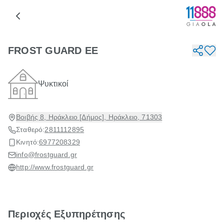
FROST GUARD EE
Ψυκτικοί
Βοιβής 8, Ηράκλειο [Δήμος], Ηράκλειο, 71303
Σταθερό:
2811112895
Κινητό:
6977208329
info@frostguard.gr
http://www.frostguard.gr
Περιοχές Εξυπηρέτησης