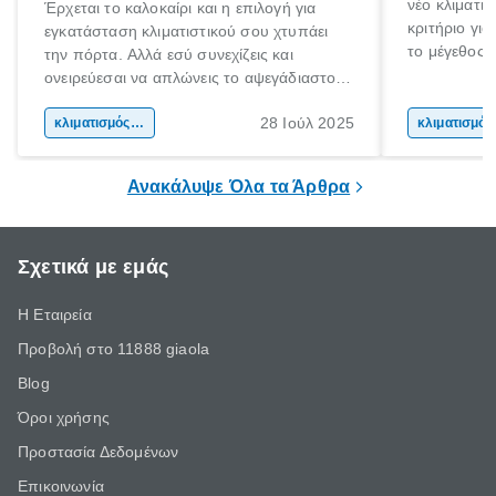
νέο κλιματι
Έρχεται το καλοκαίρι και η επιλογή για
κριτήριο για
εγκατάσταση κλιματιστικού σου χτυπάει
το μέγεθος 
την πόρτα. Αλλά εσύ συνεχίζεις και
για το μέγεθ
ονειρεύεσαι να απλώνεις το αψεγάδιαστο
με τις συνθ
κορμί σου στη παραλία. Μέχρι τις διακοπές
μόνο στις φυ
28 Ιούλ 2025
όμως τι γίνεται;
κλιματισμός σπιτιού
κλι
συσκευής. Α
ικανότητα ψ
Ανακάλυψε Όλα τα Άρθρα
Σχετικά με εμάς
Η Εταιρεία
Προβολή στο 11888 giaola
Blog
Όροι χρήσης
Προστασία Δεδομένων
Επικοινωνία