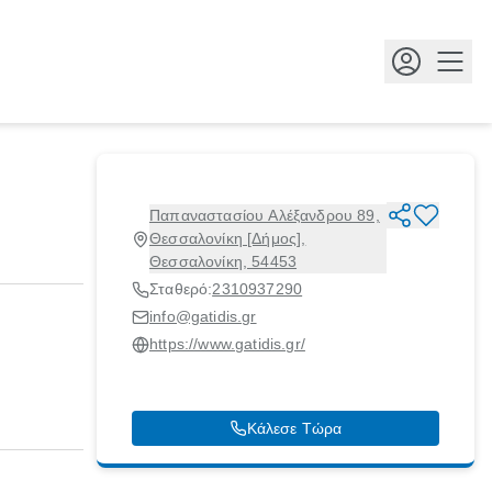
Κουμ
Παπαναστασίου Αλέξανδρου 89,
Θεσσαλονίκη [Δήμος],
Θεσσαλονίκη, 54453
Σταθερό:
2310937290
info@gatidis.gr
https://www.gatidis.gr/
Κάλεσε Τώρα