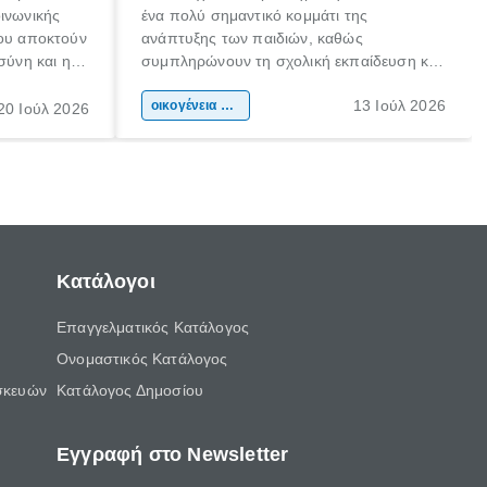
οινωνικής
ένα πολύ σημαντικό κομμάτι της
που αποκτούν
ανάπτυξης των παιδιών, καθώς
σύνη και η
συμπληρώνουν τη σχολική εκπαίδευση και
ιδιαίτερα
συμβάλλουν ουσιαστικά στη διαμόρφωση
13 Ιούλ 2026
κάθε
της προσωπικότητας, της κοινωνικότητας
οικογένεια & παιδί
20 Ιούλ 2026
ται από
και των δεξιοτήτων τους. Δεν είναι απλώς
ώσεις.
ένας τρόπος για να περνάει το παιδί τον
ελεύθερο χρόνο του.
Κατάλογοι
Επαγγελματικός Κατάλογος
Ονομαστικός Κατάλογος
σκευών
Κατάλογος Δημοσίου
Εγγραφή στο Newsletter