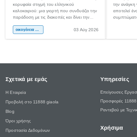
κορυφαία στιγμή του ελληνικού
την ανάγκη 
καλοκαιριού: μια γιορτή που συνδυάζει την
αποτελεί έν
παράδοση με τις διακοπές και δίνει την
συμπτώματα
αφορμή για ταξίδια σε κάθε γωνιά της
άνθρωποι κά
03 Αύγ 2026
χώρας. Είτε πρόκειται για λίγες μέρες
οικογένεια & παιδί
πληροφορίες
ξεγνοιασιάς είτε για μια σύντομη εξόρμηση.
καθώς μπορε
επιμένει γι
Σχετικά με εμάς
Υπηρεσίες
Επείγουσες Εργασ
Η Εταιρεία
Προσφορές 11888 
Προβολή στο 11888 giaola
Ραντεβού με Τεχνι
Blog
Όροι χρήσης
Χρήσιμα
Προστασία Δεδομένων