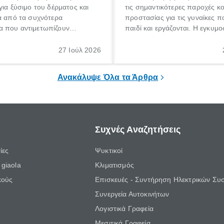
για ξύσιμο του δέρματος και
τις σημαντικότερες παροχές κ
α από τα συχνότερα
προστασίας για τις γυναίκες 
 που αντιμετωπίζουν
παιδί και εργάζονται. Η εγκυμο
θε ηλικίας. Πολλοί αναζητούν
γέννηση ενός παιδιού είναι μια 
 για το «κνησμός τι είναι»,
σημαντική περίοδος στη ζωή 
27 Ιούλ 2026
ί να εμφανιστεί ξαφνικά ή να
οικογένειας, η οποία συνοδεύε
α μεγάλο χρονικό διάστημα.
αυξημένες ανάγκες και υποχρε
Ανακάλυψε Όλα τα Άρθρα
Συχνές Αναζητήσεις
ίες
Ψυκτικοί
giaola
Κλιματισμός
κούς
Επισκευές - Συντήρηση Ηλεκτρικών Συ
Συνεργεία Αυτοκινήτων
Λογιστικά Γραφεία
Μεσιτικά Γραφεία