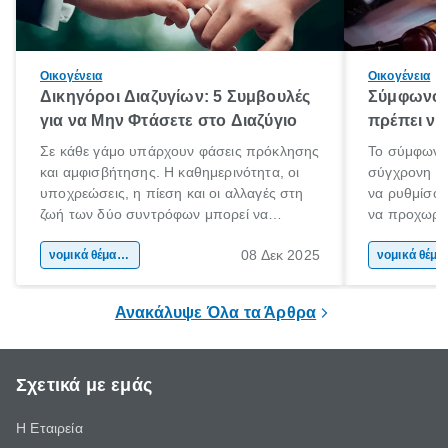
Οικογένεια
Οικογένεια
Δικηγόροι Διαζυγίων: 5 Συμβουλές
Σύμφωνο 
για να Μην Φτάσετε στο Διαζύγιο
πρέπει να 
Σε κάθε γάμο υπάρχουν φάσεις πρόκλησης
Το σύμφωνο
και αμφισβήτησης. Η καθημερινότητα, οι
σύγχρονη επ
υποχρεώσεις, η πίεση και οι αλλαγές στη
να ρυθμίσου
ζωή των δύο συντρόφων μπορεί να
να προχωρή
οδηγήσουν σε απόσταση και σύγκρουση.
να υπογράψ
08 Δεκ 2025
Όταν οι διαφωνίες πληθαίνουν και η
νομικά θέματα & συμβουλές
θέλεις απλώς
νομικά 
επικοινωνία καταρρέει, πολλοί σκέφτονται
δυνατότητες 
τη λύση του διαζυγίου.
οδηγός είναι
Ανακάλυψε Όλα τα Άρθρα
Σχετικά με εμάς
Η Εταιρεία