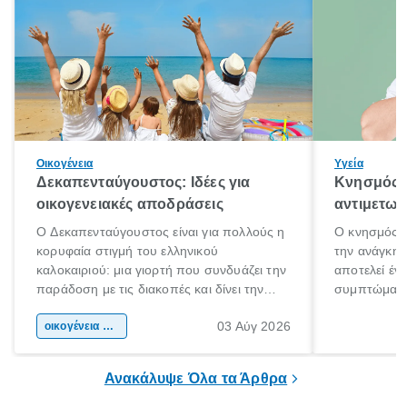
Οικογένεια
Υγεία
Δεκαπενταύγουστος: Ιδέες για
Κνησμός: 
οικογενειακές αποδράσεις
αντιμετωπ
Ο Δεκαπενταύγουστος είναι για πολλούς η
Ο κνησμός ε
κορυφαία στιγμή του ελληνικού
την ανάγκη 
καλοκαιριού: μια γιορτή που συνδυάζει την
αποτελεί έν
παράδοση με τις διακοπές και δίνει την
συμπτώματα
αφορμή για ταξίδια σε κάθε γωνιά της
άνθρωποι κά
03 Αύγ 2026
χώρας. Είτε πρόκειται για λίγες μέρες
οικογένεια & παιδί
πληροφορίες 
ξεγνοιασιάς είτε για μια σύντομη εξόρμηση.
καθώς μπορε
επιμένει για
Ανακάλυψε Όλα τα Άρθρα