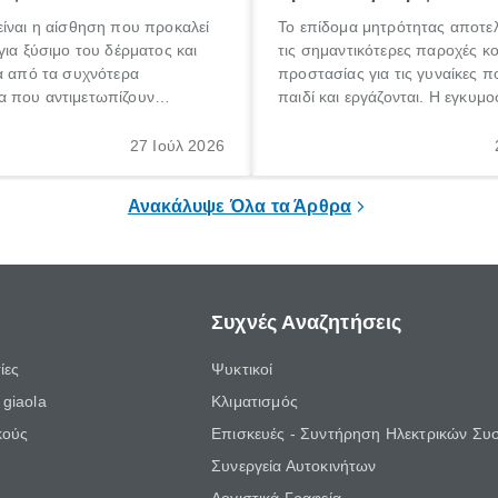
ίναι η αίσθηση που προκαλεί
Το επίδομα μητρότητας αποτελ
για ξύσιμο του δέρματος και
τις σημαντικότερες παροχές κ
α από τα συχνότερα
προστασίας για τις γυναίκες 
 που αντιμετωπίζουν
παιδί και εργάζονται. Η εγκυμο
θε ηλικίας. Πολλοί αναζητούν
γέννηση ενός παιδιού είναι μια 
 για το «κνησμός τι είναι»,
σημαντική περίοδος στη ζωή 
27 Ιούλ 2026
ί να εμφανιστεί ξαφνικά ή να
οικογένειας, η οποία συνοδεύε
α μεγάλο χρονικό διάστημα.
αυξημένες ανάγκες και υποχρε
Ανακάλυψε Όλα τα Άρθρα
Συχνές Αναζητήσεις
ίες
Ψυκτικοί
giaola
Κλιματισμός
κούς
Επισκευές - Συντήρηση Ηλεκτρικών Συ
Συνεργεία Αυτοκινήτων