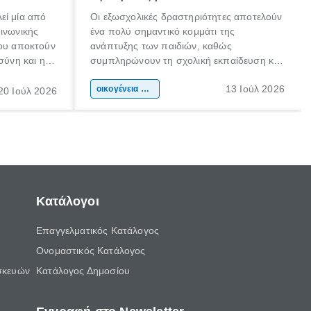
εί μία από
Οι εξωσχολικές δραστηριότητες αποτελούν
οινωνικής
ένα πολύ σημαντικό κομμάτι της
που αποκτούν
ανάπτυξης των παιδιών, καθώς
σύνη και η
συμπληρώνουν τη σχολική εκπαίδευση και
ιδιαίτερα
συμβάλλουν ουσιαστικά στη διαμόρφωση
13 Ιούλ 2026
κάθε
της προσωπικότητας, της κοινωνικότητας
οικογένεια & παιδί
20 Ιούλ 2026
ται από
και των δεξιοτήτων τους. Δεν είναι απλώς
ώσεις.
ένας τρόπος για να περνάει το παιδί τον
ελεύθερο χρόνο του.
Κατάλογοι
Επαγγελματικός Κατάλογος
Ονομαστικός Κατάλογος
σκευών
Κατάλογος Δημοσίου