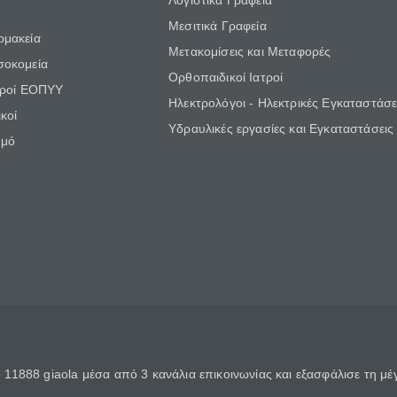
Λογιστικά Γραφεία
Μεσιτικά Γραφεία
ρμακεία
Μετακομίσεις και Μεταφορές
σοκομεία
Ορθοπαιδικοί Ιατροί
τροί ΕΟΠΥΥ
Ηλεκτρολόγοι - Ηλεκτρικές Εγκαταστάσε
κοί
Υδραυλικές εργασίες και Εγκαταστάσεις
θμό
11888 giaola μέσα από 3 κανάλια επικοινωνίας και εξασφάλισε τη μ