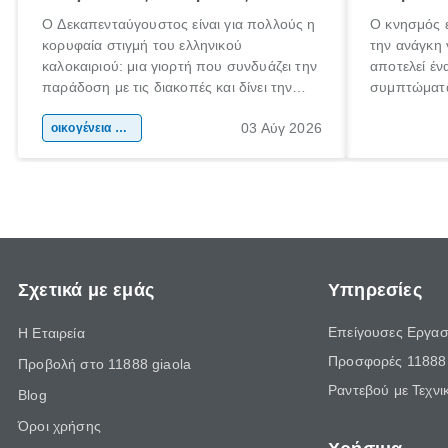
Ο Δεκαπενταύγουστος είναι για πολλούς η
Ο κνησμός ε
κορυφαία στιγμή του ελληνικού
την ανάγκη 
καλοκαιριού: μια γιορτή που συνδυάζει την
αποτελεί έν
παράδοση με τις διακοπές και δίνει την
συμπτώματα
αφορμή για ταξίδια σε κάθε γωνιά της
άνθρωποι κά
03 Αύγ 2026
χώρας. Είτε πρόκειται για λίγες μέρες
οικογένεια & παιδί
πληροφορίες
ξεγνοιασιάς είτε για μια σύντομη εξόρμηση.
καθώς μπορε
επιμένει γι
Σχετικά με εμάς
Υπηρεσίες
Επείγουσες Εργασ
Η Εταιρεία
Προσφορές 11888 
Προβολή στο 11888 giaola
Ραντεβού με Τεχνι
Blog
Όροι χρήσης