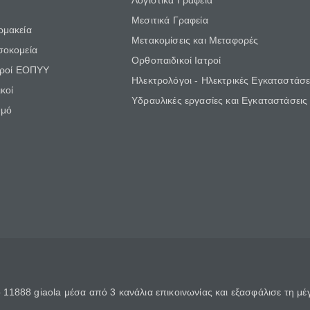
Λογιστικά Γραφεία
Μεσιτικά Γραφεία
ρμακεία
Μετακομίσεις και Μεταφορές
σοκομεία
Ορθοπαιδικοί Ιατροί
τροί ΕΟΠΥΥ
Ηλεκτρολόγοι - Ηλεκτρικές Εγκαταστάσε
κοί
Υδραυλικές εργασίες και Εγκαταστάσεις
θμό
11888 giaola μέσα από 3 κανάλια επικοινωνίας και εξασφάλισε τη μ