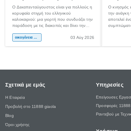
Ο Δεκαπενταύγουστος είναι για πολλούς η
Ο κνησμός ε
κορυφαία στιγμή του ελληνικού
την ανάγκη 
καλοκαιριού: μια γιορτή που συνδυάζει την
αποτελεί έν
παράδοση με τις διακοπές και δίνει την
συμπτώματα
αφορμή για ταξίδια σε κάθε γωνιά της
άνθρωποι κά
03 Αύγ 2026
χώρας. Είτε πρόκειται για λίγες μέρες
οικογένεια & παιδί
πληροφορίες
ξεγνοιασιάς είτε για μια σύντομη εξόρμηση.
καθώς μπορε
επιμένει γι
Σχετικά με εμάς
Υπηρεσίες
Επείγουσες Εργασ
Η Εταιρεία
Προσφορές 11888 
Προβολή στο 11888 giaola
Ραντεβού με Τεχνι
Blog
Όροι χρήσης