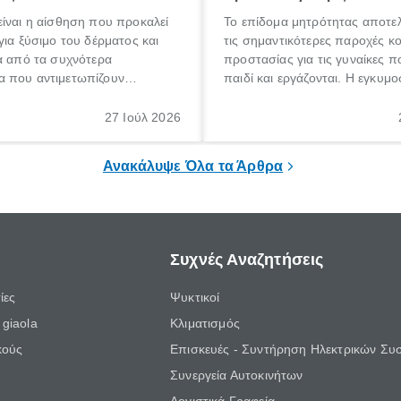
ίναι η αίσθηση που προκαλεί
Το επίδομα μητρότητας αποτελ
για ξύσιμο του δέρματος και
τις σημαντικότερες παροχές κ
α από τα συχνότερα
προστασίας για τις γυναίκες 
 που αντιμετωπίζουν
παιδί και εργάζονται. Η εγκυμο
θε ηλικίας. Πολλοί αναζητούν
γέννηση ενός παιδιού είναι μια 
 για το «κνησμός τι είναι»,
σημαντική περίοδος στη ζωή 
27 Ιούλ 2026
ί να εμφανιστεί ξαφνικά ή να
οικογένειας, η οποία συνοδεύε
α μεγάλο χρονικό διάστημα.
αυξημένες ανάγκες και υποχρε
Ανακάλυψε Όλα τα Άρθρα
Συχνές Αναζητήσεις
ίες
Ψυκτικοί
giaola
Κλιματισμός
κούς
Επισκευές - Συντήρηση Ηλεκτρικών Συ
Συνεργεία Αυτοκινήτων