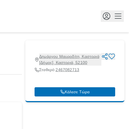
Κουμ
Δημάρχου Μαυροδίτη, Καστοριά
[Δήμος], Καστοριά, 52100
Σταθερό:
2467082713
Κάλεσε Τώρα