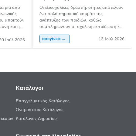
εί μία από
Οι εξωσχολικές δραστηριότητες αποτελούν
οινωνικής
ένα πολύ σημαντικό κομμάτι της
που αποκτούν
ανάπτυξης των παιδιών, καθώς
σύνη και η
συμπληρώνουν τη σχολική εκπαίδευση και
ιδιαίτερα
συμβάλλουν ουσιαστικά στη διαμόρφωση
13 Ιούλ 2026
κάθε
της προσωπικότητας, της κοινωνικότητας
οικογένεια & παιδί
20 Ιούλ 2026
ται από
και των δεξιοτήτων τους. Δεν είναι απλώς
ώσεις.
ένας τρόπος για να περνάει το παιδί τον
ελεύθερο χρόνο του.
Κατάλογοι
Επαγγελματικός Κατάλογος
Ονομαστικός Κατάλογος
σκευών
Κατάλογος Δημοσίου