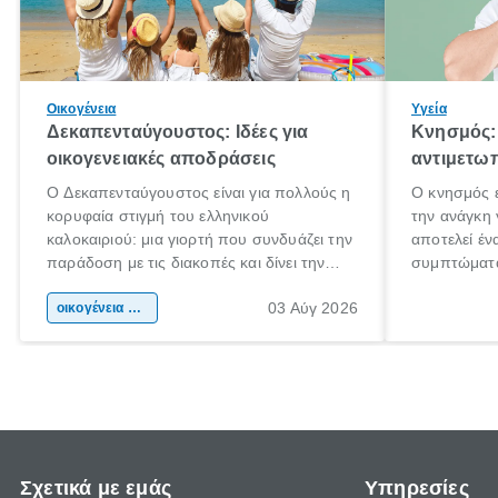
Οικογένεια
Υγεία
Δεκαπενταύγουστος: Ιδέες για
Κνησμός: 
οικογενειακές αποδράσεις
αντιμετωπ
Ο Δεκαπενταύγουστος είναι για πολλούς η
Ο κνησμός ε
κορυφαία στιγμή του ελληνικού
την ανάγκη 
καλοκαιριού: μια γιορτή που συνδυάζει την
αποτελεί έν
παράδοση με τις διακοπές και δίνει την
συμπτώματα
αφορμή για ταξίδια σε κάθε γωνιά της
άνθρωποι κά
03 Αύγ 2026
χώρας. Είτε πρόκειται για λίγες μέρες
οικογένεια & παιδί
πληροφορίες
ξεγνοιασιάς είτε για μια σύντομη εξόρμηση.
καθώς μπορε
επιμένει γι
Σχετικά με εμάς
Υπηρεσίες