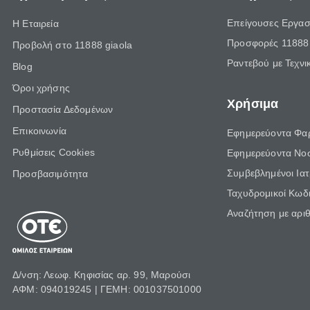
Επείγουσες Εργασ
Η Εταιρεία
Προσφορές 11888 
Προβολή στο 11888 giaola
Ραντεβού με Τεχνι
Blog
Όροι χρήσης
Χρήσιμα
Προστασία Δεδομένων
Επικοινωνία
Εφημερεύοντα Φα
Ρυθμίσεις Cookies
Εφημερεύοντα Νο
Συμβεβλημένοι Ια
Προσβασιμότητα
Ταχυδρομικοί Κωδι
Αναζήτηση με αρι
Δ/νση: Λεωφ. Κηφισίας αρ. 99, Μαρούσι
ΑΦΜ: 094019245 | ΓΕΜΗ: 001037501000