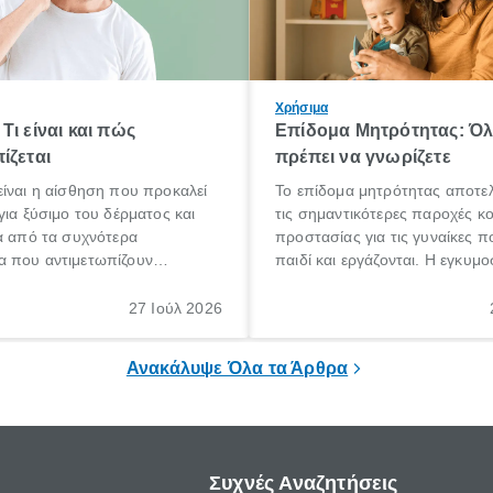
Χρήσιμα
Τι είναι και πώς
Επίδομα Μητρότητας: Ό
ίζεται
πρέπει να γνωρίζετε
ίναι η αίσθηση που προκαλεί
Το επίδομα μητρότητας αποτελ
για ξύσιμο του δέρματος και
τις σημαντικότερες παροχές κ
α από τα συχνότερα
προστασίας για τις γυναίκες 
 που αντιμετωπίζουν
παιδί και εργάζονται. Η εγκυμο
θε ηλικίας. Πολλοί αναζητούν
γέννηση ενός παιδιού είναι μια 
 για το «κνησμός τι είναι»,
σημαντική περίοδος στη ζωή 
27 Ιούλ 2026
ί να εμφανιστεί ξαφνικά ή να
οικογένειας, η οποία συνοδεύε
α μεγάλο χρονικό διάστημα.
αυξημένες ανάγκες και υποχρε
Ανακάλυψε Όλα τα Άρθρα
Συχνές Αναζητήσεις