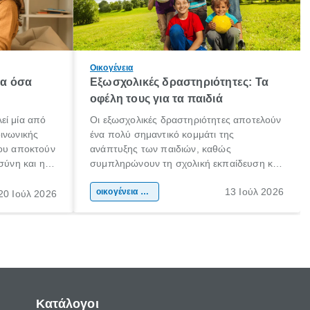
Οικογένεια
λα όσα
Εξωσχολικές δραστηριότητες: Τα
οφέλη τους για τα παιδιά
εί μία από
Οι εξωσχολικές δραστηριότητες αποτελούν
οινωνικής
ένα πολύ σημαντικό κομμάτι της
που αποκτούν
ανάπτυξης των παιδιών, καθώς
σύνη και η
συμπληρώνουν τη σχολική εκπαίδευση και
ιδιαίτερα
συμβάλλουν ουσιαστικά στη διαμόρφωση
13 Ιούλ 2026
κάθε
της προσωπικότητας, της κοινωνικότητας
οικογένεια & παιδί
20 Ιούλ 2026
ται από
και των δεξιοτήτων τους. Δεν είναι απλώς
ώσεις.
ένας τρόπος για να περνάει το παιδί τον
ελεύθερο χρόνο του.
Κατάλογοι