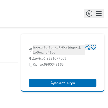
Κουμ
Δούκα 10 10, Χαλκίδα [Δήμος],
Εύβοια, 34100
Σταθερό:
2221077563
Κινητό:
6980347165
Κάλεσε Τώρα