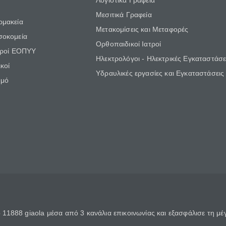
Λογιστικά Γραφεία
Μεσιτικά Γραφεία
ρμακεία
Μετακομίσεις και Μεταφορές
σοκομεία
Ορθοπαιδικοί Ιατροί
τροί ΕΟΠΥΥ
Ηλεκτρολόγοι - Ηλεκτρικές Εγκαταστάσε
κοί
Υδραυλικές εργασίες και Εγκαταστάσεις
θμό
11888 giaola μέσα από 3 κανάλια επικοινωνίας και εξασφάλισε τη μ