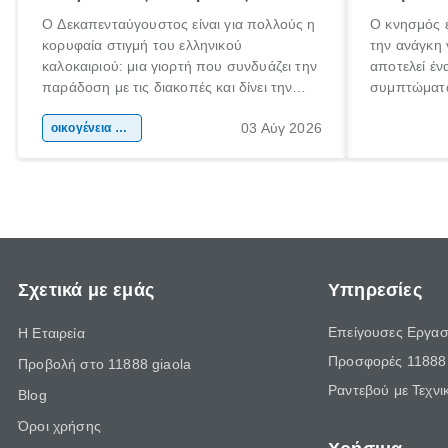
Ο Δεκαπενταύγουστος είναι για πολλούς η
Ο κνησμός ε
κορυφαία στιγμή του ελληνικού
την ανάγκη 
καλοκαιριού: μια γιορτή που συνδυάζει την
αποτελεί έν
παράδοση με τις διακοπές και δίνει την
συμπτώματα
αφορμή για ταξίδια σε κάθε γωνιά της
άνθρωποι κά
03 Αύγ 2026
χώρας. Είτε πρόκειται για λίγες μέρες
οικογένεια & παιδί
πληροφορίες
ξεγνοιασιάς είτε για μια σύντομη εξόρμηση.
καθώς μπορε
επιμένει γι
Σχετικά με εμάς
Υπηρεσίες
Επείγουσες Εργασ
Η Εταιρεία
Προσφορές 11888 
Προβολή στο 11888 giaola
Ραντεβού με Τεχνι
Blog
Όροι χρήσης