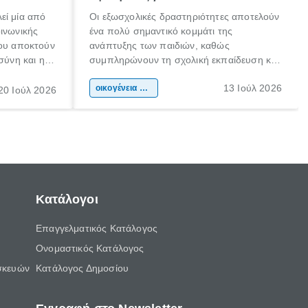
εί μία από
Οι εξωσχολικές δραστηριότητες αποτελούν
οινωνικής
ένα πολύ σημαντικό κομμάτι της
που αποκτούν
ανάπτυξης των παιδιών, καθώς
σύνη και η
συμπληρώνουν τη σχολική εκπαίδευση και
ιδιαίτερα
συμβάλλουν ουσιαστικά στη διαμόρφωση
13 Ιούλ 2026
κάθε
της προσωπικότητας, της κοινωνικότητας
οικογένεια & παιδί
20 Ιούλ 2026
ται από
και των δεξιοτήτων τους. Δεν είναι απλώς
ώσεις.
ένας τρόπος για να περνάει το παιδί τον
ελεύθερο χρόνο του.
Κατάλογοι
Επαγγελματικός Κατάλογος
Ονομαστικός Κατάλογος
σκευών
Κατάλογος Δημοσίου