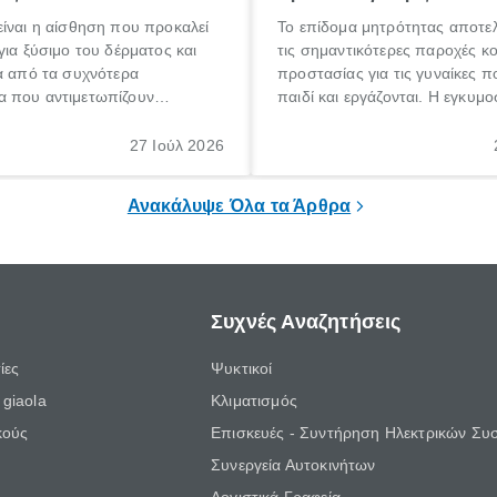
ίναι η αίσθηση που προκαλεί
Το επίδομα μητρότητας αποτελ
για ξύσιμο του δέρματος και
τις σημαντικότερες παροχές κ
α από τα συχνότερα
προστασίας για τις γυναίκες 
 που αντιμετωπίζουν
παιδί και εργάζονται. Η εγκυμο
θε ηλικίας. Πολλοί αναζητούν
γέννηση ενός παιδιού είναι μια 
 για το «κνησμός τι είναι»,
σημαντική περίοδος στη ζωή 
27 Ιούλ 2026
ί να εμφανιστεί ξαφνικά ή να
οικογένειας, η οποία συνοδεύε
α μεγάλο χρονικό διάστημα.
αυξημένες ανάγκες και υποχρε
Ανακάλυψε Όλα τα Άρθρα
Συχνές Αναζητήσεις
ίες
Ψυκτικοί
giaola
Κλιματισμός
κούς
Επισκευές - Συντήρηση Ηλεκτρικών Συ
Συνεργεία Αυτοκινήτων