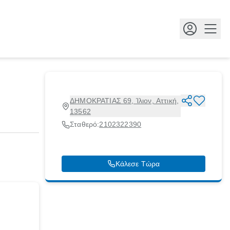
Κουμ
ΔΗΜΟΚΡΑΤΙΑΣ 69, Ίλιον, Αττική,
13562
Σταθερό:
2102322390
Κάλεσε Τώρα