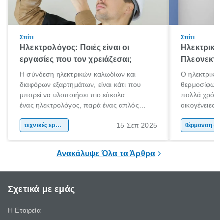
Σπίτι
Σπίτι
Ηλεκτρολόγος: Ποιές είναι οι
Ηλεκτρικό
εργασίες που τον χρειάζεσαι;
Πλεονεκτή
Η σύνδεση ηλεκτρικών καλωδίων και
Ο ηλεκτρικό
διαφόρων εξαρτημάτων, είναι κάτι που
θερμοσίφωνα
μπορεί να υλοποιήσει πιο εύκολα
πολλά χρόνι
ένας ηλεκτρολόγος, παρά ένας απλός
οικογένειες
άνθρωπος. Τα ηλεκτρικά συστήματα είναι
χαρακτηριστ
15 Σεπ 2025
περίπλοκα και επικίνδυνα. Αν έχεις στο νου
τεχνικές εργασίες
θέρμανσης ν
θέρμαν
σου να πραγματοποιήσεις ηλεκτρικές
εμφάνιση κα
εργασίες στο χώρο σου, η πρόσληψη ενός
ηλιακού ήρθ
Ανακάλυψε Όλα τα Άρθρα
ηλεκτρολόγου είναι πιθανόν απαραίτητη.
Σχετικά με εμάς
Η Εταιρεία