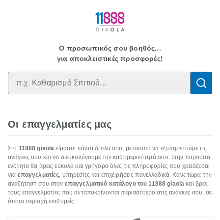
Ο προσωπικός σου βοηθός...
για αποκλειστικές προσφορές!
π.χ. Καθαρισμό Σπιτιού...
Οι επαγγελματίες μας
Στο
11888 giaola
είμαστε πάντα δίπλα σου, με σκοπό να εξυπηρετούμε τις
ανάγκες σου και να διευκολύνουμε την καθημερινότητά σου. Στην παρούσα
ενότητα θα βρεις εύκολα και γρήγορα όλες τις πληροφορίες που χρειάζεσαι
για
επαγγελματίες
, υπηρεσίες και επιχειρήσεις πανελλαδικά. Κάνε τώρα την
αναζήτησή σου στον
επαγγελματικό κατάλογο του 11888 giaola
και βρες
τους επαγγελματίες που ανταποκρίνονται περισσότερο στις ανάγκες σου, σε
όποια περιοχή επιθυμείς.