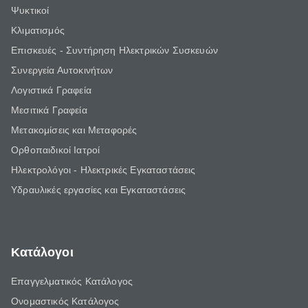
Ψυκτικοί
Κλιματισμός
Επισκευές - Συντήρηση Ηλεκτρικών Συσκευών
Συνεργεία Αυτοκινήτων
Λογιστικά Γραφεία
Μεσιτικά Γραφεία
Μετακομίσεις και Μεταφορές
Ορθοπαιδικοί Ιατροί
Ηλεκτρολόγοι - Ηλεκτρικές Εγκαταστάσεις
Υδραυλικές εργασίες και Εγκαταστάσεις
Κατάλογοι
Επαγγελματικός Κατάλογος
Ονομαστικός Κατάλογος