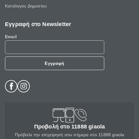
Κατάλογος Δημοσίου
Εγγραφή στο Newsletter
Email
Εγγραφή
Προβολή στο 11888 giaola
Πρόβαλε την επιχείρησή σου σήμερα στο 11888 giaola