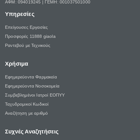
ΑΦΜ: 094019245 | ΓΕΜΗ: 001037501000
Υπηρεσίες
Επείγουσες Εργασίες
Προσφορές 11888 giaola
Ραντεβού με Τεχνικούς
Χρήσιμα
Εφημερεύοντα Φαρμακεία
Εφημερεύοντα Νοσοκομεία
Συμβεβλημένοι Ιατροί ΕΟΠΥΥ
Ταχυδρομικοί Κωδικοί
Αναζήτηση με αριθμό
Συχνές Αναζητήσεις