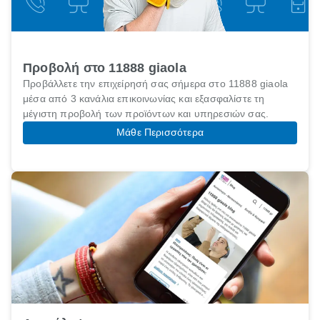
Προβολή στο 11888 giaola
Προβάλλετε την επιχείρησή σας σήμερα στο 11888 giaola
μέσα από 3 κανάλια επικοινωνίας και εξασφαλίστε τη
μέγιστη προβολή των προϊόντων και υπηρεσιών σας.
Μάθε Περισσότερα